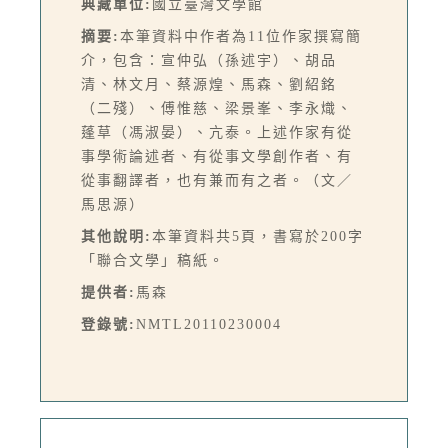
典藏單位:
國立臺灣文學館
摘要:
本筆資料中作者為11位作家撰寫簡
介，包含：宣仲弘（孫述宇）、胡品
清、林文月、蔡源煌、馬森、劉紹銘
（二殘）、傅惟慈、梁景峯、李永熾、
蓬草（馮淑晏）、亢泰。上述作家有從
事學術論述者、有從事文學創作者、有
從事翻譯者，也有兼而有之者。（文／
馬思源）
其他說明:
本筆資料共5頁，書寫於200字
「聯合文學」稿紙。
提供者:
馬森
登錄號:
NMTL20110230004