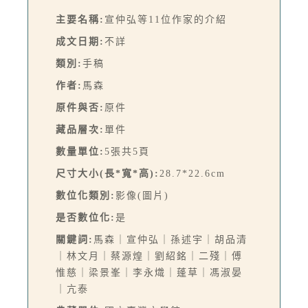
主要名稱:
宣仲弘等11位作家的介紹
成文日期:
不詳
類別:
手稿
作者:
馬森
原件與否:
原件
藏品層次:
單件
數量單位:
5張共5頁
尺寸大小(長*寬*高):
28.7*22.6cm
數位化類別:
影像(圖片)
是否數位化:
是
關鍵詞:
馬森｜宣仲弘｜孫述宇｜胡品清
｜林文月｜蔡源煌｜劉紹銘｜二殘｜傅
惟慈｜梁景峯｜李永熾｜蓬草｜馮淑晏
｜亢泰