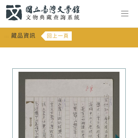
跳到主要內容
:::
藏品資訊
回上一頁
:::