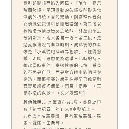
景引起聯想而陷入回憶，「陳年」標示
時間悠遠，屋頂掀動的破鐵皮則形象化
傷疤的樣貌。雲彩騷動，則顯現作者內
心情感受記憶引動而起波瀾。第二段以
秋颱暗示情感衝突之激烈，終至雨傘之
分割斷折、兩人各自一方。第三段，走
過愛恨濃烈的血氣時期，成熟後的作者
像是「小溪從咆哮轉為輕歌」，懂得悠
緩、呢喃，思想更為透澈。此時的詩人
想起當時事件，事過境遷的心情，看見
的不再是自己，而是對方眼中的明淨與
憂愁，而那衝突的嚴重性卻早已像是敷
面膏那般輕巧簡單。題目「傍晚」，正
是心境的象徵。（文／廖堅均）
其他說明:
1.本筆資料共1頁，書寫於印
有「創世紀四十年」600字稿紙上。
2.商禽本名羅顯烆，另有筆名羅硯、羅
馬、羅燕、壬癸等。