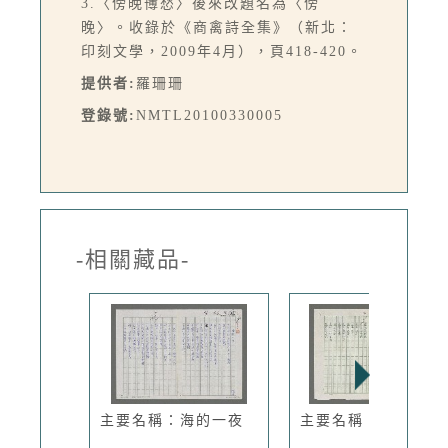
3.〈傍晚簙愁〉後來改題名為〈傍
晚〉。收錄於《商禽詩全集》（新北：
印刻文學，2009年4月），頁418-420。
提供者:
羅珊珊
登錄號:
NMTL20100330005
-相關藏品-
主要名稱：海的一夜
主要名稱：風箏