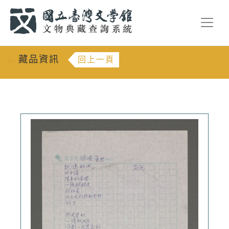
跳到主要內容
:::
藏品資訊
回上一頁
:::