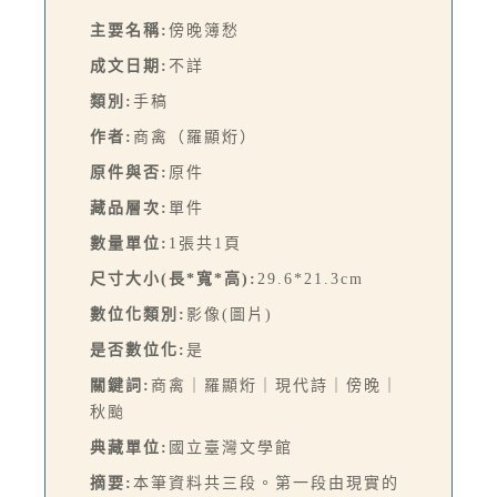
主要名稱:
傍晚簿愁
成文日期:
不詳
類別:
手稿
作者:
商禽（羅顯烆）
原件與否:
原件
藏品層次:
單件
數量單位:
1張共1頁
尺寸大小(長*寬*高):
29.6*21.3cm
數位化類別:
影像(圖片)
是否數位化:
是
關鍵詞:
商禽｜羅顯烆｜現代詩｜傍晚｜
秋颱
典藏單位:
國立臺灣文學館
摘要:
本筆資料共三段。第一段由現實的