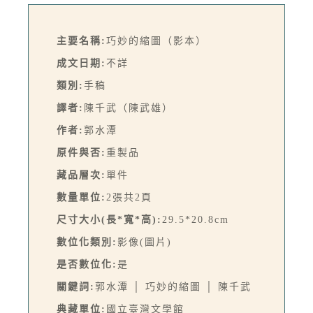
主要名稱:
巧妙的縮圖（影本）
成文日期:
不詳
類別:
手稿
譯者:
陳千武（陳武雄）
作者:
郭水潭
原件與否:
重製品
藏品層次:
單件
數量單位:
2張共2頁
尺寸大小(長*寬*高):
29.5*20.8cm
數位化類別:
影像(圖片)
是否數位化:
是
關鍵詞:
郭水潭 │ 巧妙的縮圖 │ 陳千武
典藏單位:
國立臺灣文學館