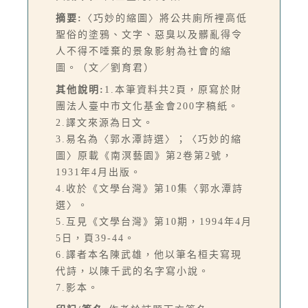
摘要:
〈巧妙的縮圖〉將公共廁所裡高低
聖俗的塗鴉、文字、惡臭以及髒亂得令
人不得不唾棄的景象影射為社會的縮
圖。（文／劉育君）
其他說明:
1.本筆資料共2頁，原寫於財
團法人臺中市文化基金會200字稿紙。
2.譯文來源為日文。
3.易名為〈郭水潭詩選〉；〈巧妙的縮
圖〉原載《南溟藝園》第2卷第2號，
1931年4月出版。
4.收於《文學台灣》第10集〈郭水潭詩
選〉。
5.互見《文學台灣》第10期，1994年4月
5日，頁39-44。
6.譯者本名陳武雄，他以筆名桓夫寫現
代詩，以陳千武的名字寫小說。
7.影本。