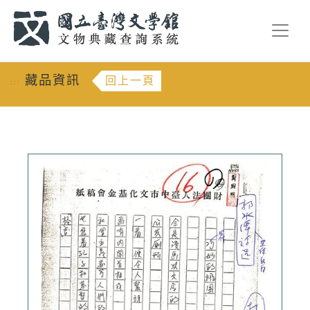
跳到主要內容
:::
藏品資訊
回上一頁
:::