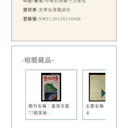
印記/簽名:
作者於詩題下方簽名
提供者:
文學台灣雜誌社
登錄號:
NMTL20120210068
-相關藏品-
期刊名稱：臺灣文藝
主要名稱：秋を見送
77期革新...
る