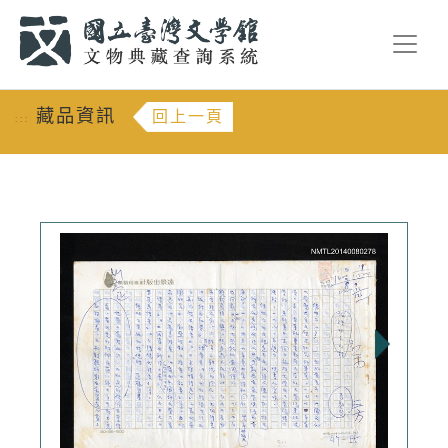
跳到主要內容
:::
藏品資訊
回上一頁
:::