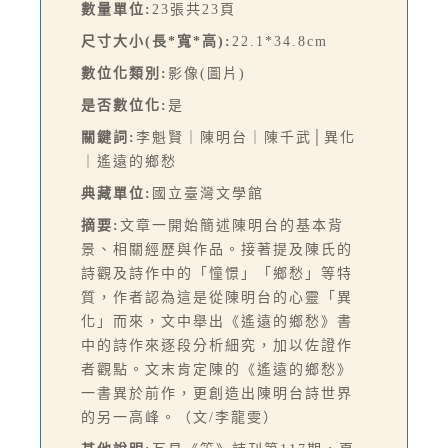
數量單位:
23張共23頁
尺寸大小(長*寬*高):
22.1*34.8cm
數位化類別:
影像(圖片)
是否數位化:
是
關鍵詞:
李魁賢｜陳明台｜陳千武│異化
｜遙遠的鄉愁
典藏單位:
國立臺灣文學館
摘要:
文章一開始簡述陳明台的基本背
景、相關經歷與作品。接著提及陳氏的
詩觀及詩作中的「憧憬」「鄉愁」等特
質，作者認為這是從陳明台的心靈「異
化」而來，文中舉出《遙遠的鄉愁》書
中的詩作來逐段分析細究，加以佐證作
者觀點。文末肯定陳的《遙遠的鄉愁》
一書異於前作，更創造出陳明台詩世界
的另一高峰。（文/李龍雯）