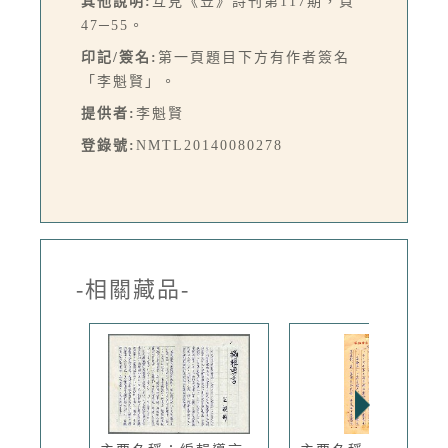
其他說明:
互見《笠》詩刊第117期，頁
47─55。
印記/簽名:
第一頁題目下方有作者簽名
「李魁賢」。
提供者:
李魁賢
登錄號:
NMTL20140080278
-相關藏品-