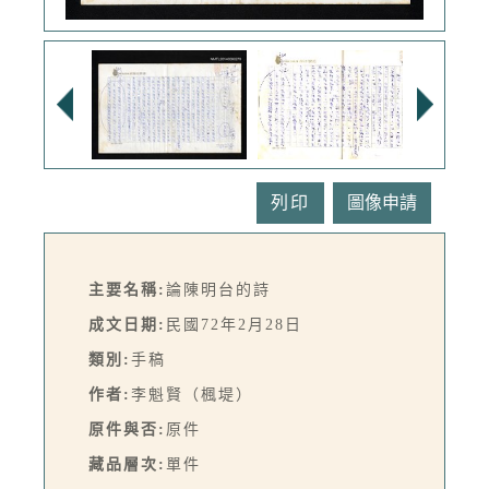
列印
主要名稱:
論陳明台的詩
成文日期:
民國72年2月28日
類別:
手稿
作者:
李魁賢（楓堤）
原件與否:
原件
藏品層次:
單件