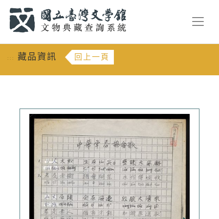
跳到主要內容
:::
藏品資訊
回上一頁
:::