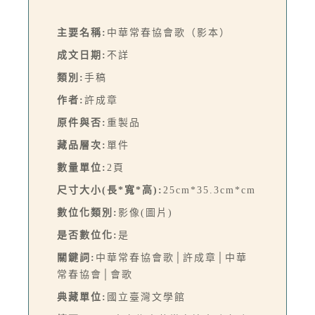
主要名稱:
中華常春協會歌（影本）
成文日期:
不詳
類別:
手稿
作者:
許成章
原件與否:
重製品
藏品層次:
單件
數量單位:
2頁
尺寸大小(長*寬*高):
25cm*35.3cm*cm
數位化類別:
影像(圖片)
是否數位化:
是
關鍵詞:
中華常春協會歌│許成章│中華
常春協會│會歌
典藏單位:
國立臺灣文學館