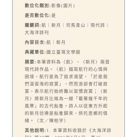
數位化類別:
影像(圖片)
是否數位化:
是
關鍵詞:
航｜新月｜司馬青山｜現代詩｜
大海洋詩刊
內容目次:
航｜新月
典藏單位:
國立臺灣文學館
摘要:
本筆資料為〈航〉、〈新月〉兩首
現代詩作品。〈航〉描寫航行的心情與
困境，航行是為了追求渴望，「於是我
們溫習海的寂寞」，然而浪卻會打破寂
寞，表示航行始終難以習慣寂寞；〈新
月〉將新月比喻為一艘「載著幾千年的
風寒」的古代船隻。詩人以從東方升起
的新月彷彿是船隻歸來，烘托思鄉的情
緒。（文／陳柏宇）
其他說明:
1. 本筆資料收錄於《大海洋詩