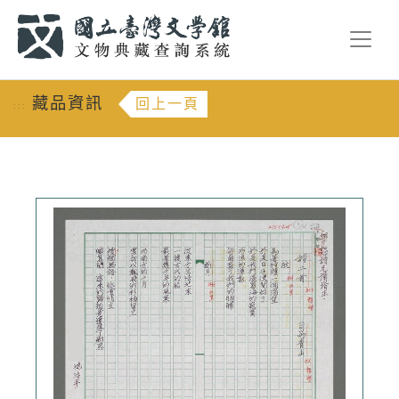
跳到主要內容
:::
藏品資訊
回上一頁
:::