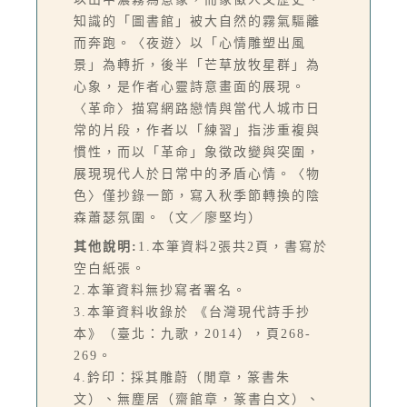
知識的「圖書館」被大自然的霧氣驅離
而奔跑。〈夜遊〉以「心情雕塑出風
景」為轉折，後半「芒草放牧星群」為
心象，是作者心靈詩意畫面的展現。
〈革命〉描寫網路戀情與當代人城市日
常的片段，作者以「練習」指涉重複與
慣性，而以「革命」象徵改變與突圍，
展現現代人於日常中的矛盾心情。〈物
色〉僅抄錄一節，寫入秋季節轉換的陰
森蕭瑟氛圍。（文／廖堅均）
其他說明:
1.本筆資料2張共2頁，書寫於
空白紙張。
2.本筆資料無抄寫者署名。
3.本筆資料收錄於 《台灣現代詩手抄
本》（臺北：九歌，2014），頁268-
269。
4.鈐印：採其雕蔚（閒章，篆書朱
文）、無塵居（齋館章，篆書白文）、