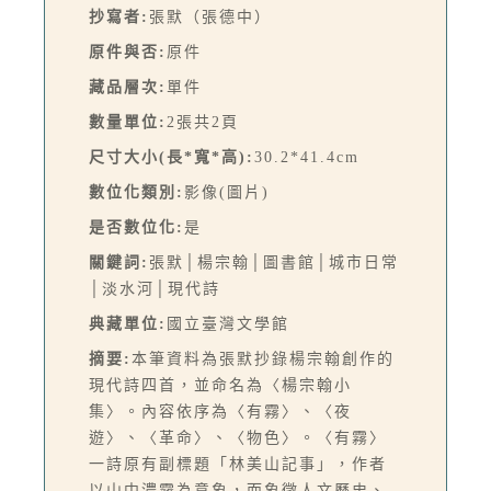
抄寫者:
張默（張德中）
原件與否:
原件
藏品層次:
單件
數量單位:
2張共2頁
尺寸大小(長*寬*高):
30.2*41.4cm
數位化類別:
影像(圖片)
是否數位化:
是
關鍵詞:
張默│楊宗翰│圖書館│城市日常
│淡水河│現代詩
典藏單位:
國立臺灣文學館
摘要:
本筆資料為張默抄錄楊宗翰創作的
現代詩四首，並命名為〈楊宗翰小
集〉。內容依序為〈有霧〉、〈夜
遊〉、〈革命〉、〈物色〉。〈有霧〉
一詩原有副標題「林美山記事」，作者
以山中濃霧為意象，而象徵人文歷史、