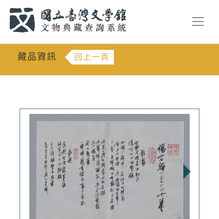
跳到主要內容
:::
藏品資訊
回上一頁
:::