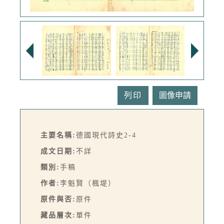
列印
主要名稱:
德國現代詩史2-4
成文日期:
不詳
類別:
手稿
作者:
李魁賢（楓堤）
原件與否:
原件
藏品層次:
單件