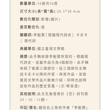
數量單位:
34張共34頁
尺寸大小(長*寬*高):
26.5*38.4cm
數位化類別:
影像(圖片)
是否數位化:
是
關鍵詞:
李魁賢│德國現代詩史│ 卡夫卡
│ 現代詩
典藏單位:
國立臺灣文學館
摘要:
此手稿收錄李魁賢所寫的，德國現
代詩史。這篇作品分為4個部份，此手稿
收錄了後面三個部份。這三個部份主陳
述卡夫卡以降的作家，與其作品，並挑
選其文學作品片斷做介紹，同時也說明
這些作品的歷史意義。(文/蔡易澄)
其他說明:
此文先後發表於《笠》詩刊第
29、30、31期。
印記/簽名:
題目右上角有作者「李魁賢」