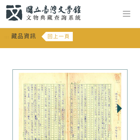
跳到主要內容
:::
藏品資訊
回上一頁
:::