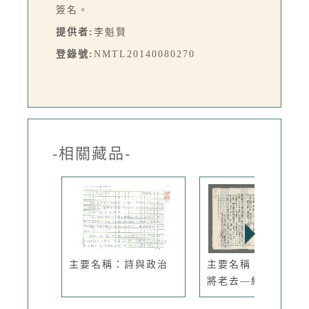
簽名。
提供者:
李魁賢
登錄號:
NMTL20140080270
-相關藏品-
主要名稱：詩與政治
主要名稱：有情人終
將老去—給...