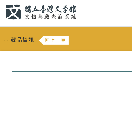
跳到主要內容
:::
藏品資訊
回上一頁
:::