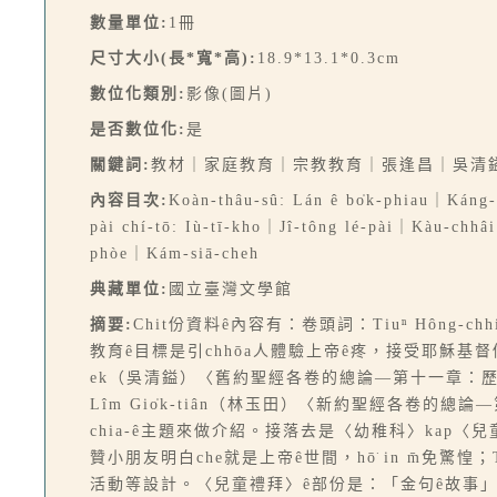
數量單位:
1冊
尺寸大小(長*寬*高):
18.9*13.1*0.3cm
數位化類別:
影像(圖片)
是否數位化:
是
關鍵詞:
教材｜家庭教育｜宗教教育｜張逢昌｜吳清鎰
內容目次:
Koàn-thâu-sû: Lán ê bo̍k-phiau｜Káng
pài chí-tō: Iù-tī-kho｜Jî-tông lé-pài｜Kàu-chhâ
phòe｜Kám-siā-cheh
典藏單位:
國立臺灣文學館
摘要:
Chit份資料ê內容有：卷頭詞：Tiuⁿ Hông
教育ê目標是引chhōa人體驗上帝ê疼，接受耶穌基督做
ek（吳清鎰）〈舊約聖經各卷的總論—第十一章：歷代
Lîm Gio̍k-tiân（林玉田）〈新約聖經各卷的總
chia-ê主題來做介紹。接落去是〈幼稚科〉kap
贊小朋友明白che就是上帝ê世間，hō͘ in m̄
活動等設計。〈兒童禮拜〉ê部份是：「金句ê故事」