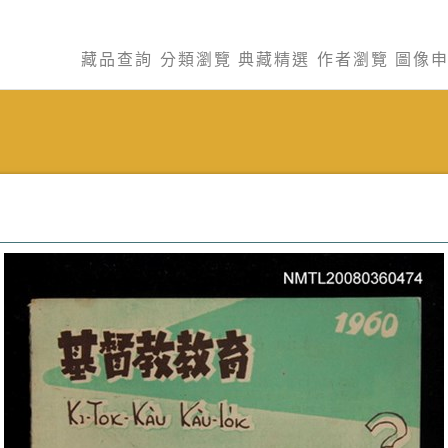
藏品查詢
分類瀏覽
典藏精選
作者瀏覽
圖像