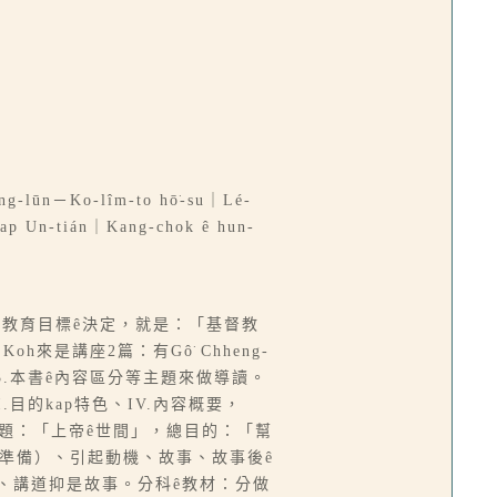
óng-lūn－Ko-lîm-to hō͘-su｜Lé-
 kap Un-tián｜Kang-chok ê hun-
會有做出教育目標ê決定，就是：「基督教
來是講座2篇：有Gô͘ Chheng-
3.本書ê內容區分等主題來做導讀。
I.目的kap特色、IV.內容概要，
期總題：「上帝ê世間」，總目的：「幫
教材準備）、引起動機、故事、故事後ê
經、講道抑是故事。分科ê教材：分做