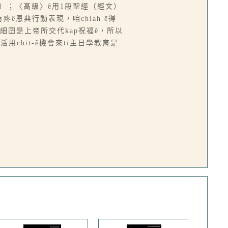
進行）；〈高級〉ê用1段聖經（經文）
疼ê恩典行動表現，咱chiah ē得
庭、細囝是上帝所交代kap祝福ê，所以
活用chit-ê機會來tī主日學教育是