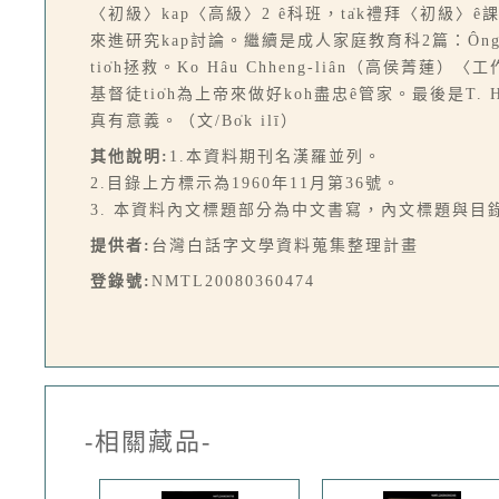
〈初級〉kap〈高級〉2 ê科班，ta̍k禮拜〈初級
來進研究kap討論。繼續是成人家庭教育科2篇：Ông S
tio̍h拯救。Ko Hâu Chheng-liân（高
基督徒tio̍h為上帝來做好koh盡忠ê管家。最後是T. 
真有意義。（文/Bo̍k ilī）
其他說明:
1.本資料期刊名漢羅並列。
2.目錄上方標示為1960年11月第36號。
3. 本資料內文標題部分為中文書寫，內文標題與目
提供者:
台灣白話字文學資料蒐集整理計畫
登錄號:
NMTL20080360474
-相關藏品-