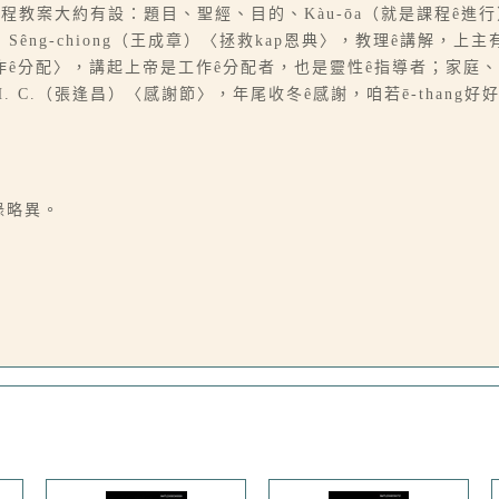
〉ê課程教案大約有設：題目、聖經、目的、Kàu-ōa（就是課程ê
êng-chiong（王成章）〈拯救kap恩典〉，教理ê講解，上主有
侯菁蓮）〈工作ê分配〉，講起上帝是工作ê分配者，也是靈性ê指導者；家
H. C.（張逢昌）〈感謝節〉，年尾收冬ê感謝，咱若ē-thang好好
錄略異。