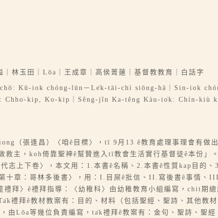
｜林玉田｜Lōa｜王成章｜高侯菁蓮｜基督教教育｜白話字
-chō: Kū-iok chóng-lūn－Le̍k-tāi-chì siōng-hā｜Sin-iok ch
i: Chho͘-kip, Ko-kip｜Sêng-jîn Ka-têng Kàu-io̍k: Chín-kiù
-chhiong（張逢昌）〈咱ê目標〉，tī 9月13 ê教育處理事理
救主，koh倚靠聖神ê幫贊進入tī教會生活實行基督徒ê本份」。Koh
志上下卷〉，本文用：1.本書ê名稱、2.本書ê性質kap目的、
論—第十章：哥林多後書〉，用：I.目屎ê批信、II.寫後書ê事情、II
〈兒童禮拜〉ê禮拜指導：〈幼稚科〉由幼稚教育小組編寫，chit
免驚惶；Ta̍k禮拜ê教材教案有：目的、材料（包括聖經、聖詩、其他
，由Lōa等幾位負責編寫，ta̍k禮拜ê教案有：金句、聖詩、聖