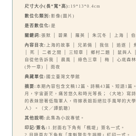
尺寸大小(長*寬*高):
19*13*0.4cm
數位化類別:
影像(圖片)
是否數位化:
是
關鍵詞:
張默 │ 碧果 │ 羅英 │ 朱沉冬 │ 上海 │ 
內容目次:
上海的故事 │ 兄弟倆 │ 我信 │ 追逐 │
│ 死 │ 二者之間 │ 三短章 │ 鄉村二題 │ 鼠與人 
自從他告訴我 │ 晨風 │ 綠色三章 │ 梅 │ 心底森林 │
(外一章) │ 雨夜
典藏單位:
國立臺灣文學館
摘要:
本期內容包含文稿12篇、詩稿43篇、短語1
月，宇宙蒼茫，痛苦悠久和時光等長；〈大地〉寫
的表妹戀著低階軍人，待嫁表姐拒絕拉手風琴的大學生，
人〉。（文／譚凱聰）
其他說明:
此集為小說專號。
印記/簽名:
1.封面右下角有「楓堤」簽名一式。
2.目錄頁左下角有「李魁賢先生捐贈」紅印一式。