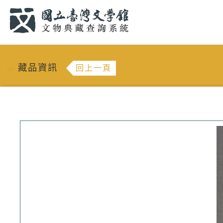
跳到主要內容
:::
藏品資訊
回上一頁
:::