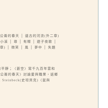
 伯公崙的春天 │ 遠古的河流(外二章)
小溪 │ 尋 │ 有贈 │ 遊子夜歌 │
) │ 微笑 │ 風 │ 夢中 │ 失題
難平靜；〈蒼空〉寫千九百年雲和
伯公崙的春天〉討論愛與職業，返鄉
inbeck(史坦貝克)〈鼠與