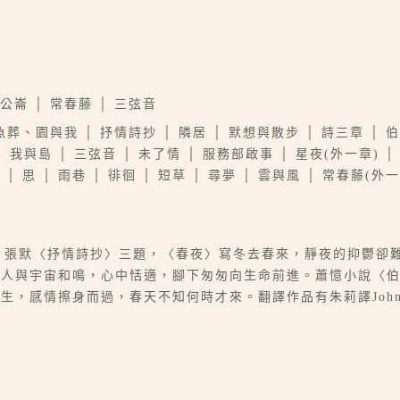
伯公崙 │ 常春藤 │ 三弦音
 魚葬、園與我 │ 抒情詩抄 │ 隣居 │ 默想與散步 │ 詩三章 │
│ 我與島 │ 三弦音 │ 未了情 │ 服務部啟事 │ 星夜(外一章) │ 
 思 │ 雨巷 │ 徘徊 │ 短草 │ 尋夢 │ 雲與風 │ 常春藤(外一章
篇。張默〈抒情詩抄〉三題，〈春夜〉寫冬去春來，靜夜的抑鬱卻
詩人與宇宙和鳴，心中恬適，腳下匆匆向生命前進。蕭憶小說〈
感情擦身而過，春天不知何時才來。翻譯作品有朱莉譯John Ste