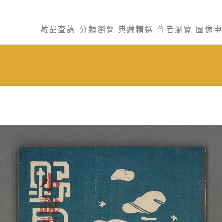
藏品查詢
分類瀏覽
典藏精選
作者瀏覽
圖像