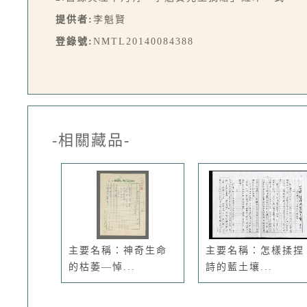
提供者:
李魁賢
登錄號:
NMTL20140084388
-相關藏品-
主要名稱：神奇生命
主要名稱：怎樣揉捏
的枯萎—悼...
詩的藍土壤...