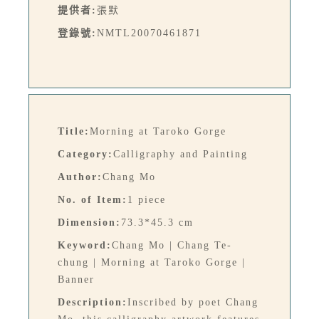
提供者:
張默
登錄號:
NMTL20070461871
Title:
Morning at Taroko Gorge
Category:
Calligraphy and Painting
Author:
Chang Mo
No. of Item:
1 piece
Dimension:
73.3*45.3 cm
Keyword:
Chang Mo | Chang Te-
chung | Morning at Taroko Gorge |
Banner
Description:
Inscribed by poet Chang