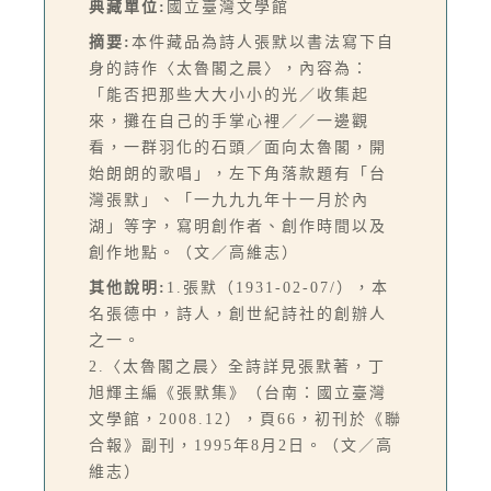
典藏單位:
國立臺灣文學館
摘要:
本件藏品為詩人張默以書法寫下自
身的詩作〈太魯閣之晨〉，內容為：
「能否把那些大大小小的光／收集起
來，攤在自己的手掌心裡／／一邊觀
看，一群羽化的石頭／面向太魯閣，開
始朗朗的歌唱」，左下角落款題有「台
灣張默」、「一九九九年十一月於內
湖」等字，寫明創作者、創作時間以及
創作地點。（文／高維志）
其他說明:
1.張默（1931-02-07/），本
名張德中，詩人，創世紀詩社的創辦人
之一。
2.〈太魯閣之晨〉全詩詳見張默著，丁
旭輝主編《張默集》（台南：國立臺灣
文學館，2008.12），頁66，初刊於《聯
合報》副刊，1995年8月2日。（文／高
維志）