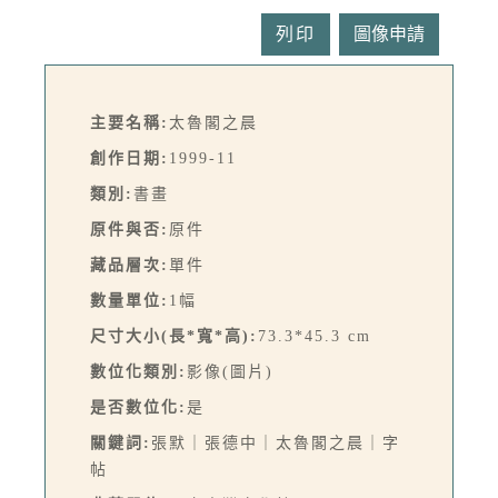
列印
主要名稱:
太魯閣之晨
創作日期:
1999-11
類別:
書畫
原件與否:
原件
藏品層次:
單件
數量單位:
1幅
尺寸大小(長*寬*高):
73.3*45.3 cm
數位化類別:
影像(圖片)
是否數位化:
是
關鍵詞:
張默｜張德中｜太魯閣之晨｜字
帖