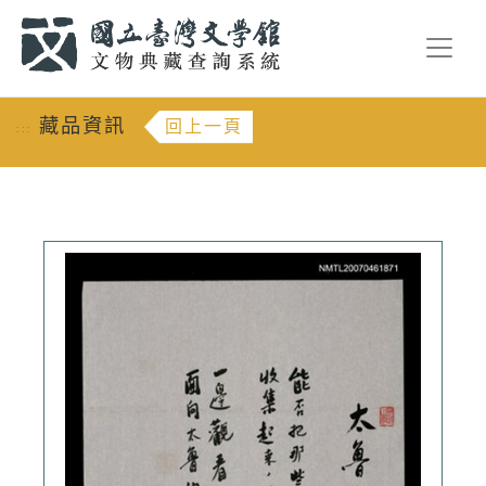
跳到主要內容
:::
藏品資訊
回上一頁
:::