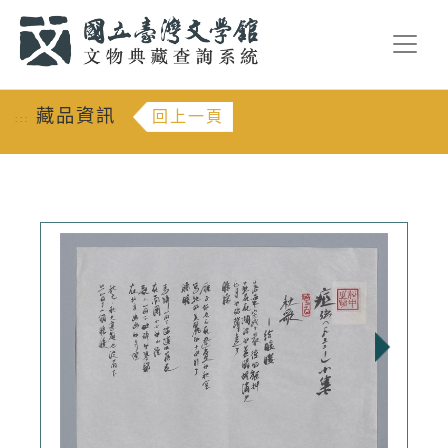
跳到主要內容
:::
藏品資訊
回上一頁
:::