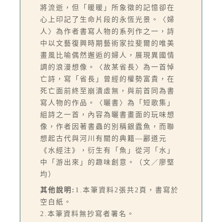
將流逝，但「暖暖」所象徵的記憶卻在
心上印記了生命片段的永恆光景。〈婦
人〉為作者書寫人物的系列作之一，詩
中以文藝復興時期藝術家拉斐爾的唯美
畫風比喻偶然邂逅的婦人，展現異國情
調的浪漫想像。〈故某省長〉為一首悼
亡詩，寫「省長」曾經的權勢富貴，在
死亡面前終至崩潰虛無，與前首同為書
寫人物的作品。〈曬書〉為「短歌集」
組詩之一首，內容為曬書畫面的玩味想
像，作者因著書蟲的別稱銀蠹魚，而聯
想起古代與河川有關的典籍—酈道元
《水經注》，衍生有「魚」從河「水」
中「游出來」的趣味創意。（文／廖堅
均）
其他說明:
1.本筆資料2張共2頁，書寫於
空白紙。
2.本筆資料無抄寫者署名。