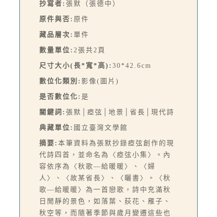
抄寫者:
張默（張德中）
原件與否:
原件
藏品層次:
單件
數量單位:
2張共2頁
尺寸大小(長*寬*高):
30*42.6cm
數位化類別:
影像(圖片)
是否數位化:
是
關鍵詞:
張默│瘂弦│地景│省長│現代詩
典藏單位:
國立臺灣文學館
摘要:
本筆資料為張默抄錄瘂弦創作的現
代詩四首，並命名為〈瘂弦小集〉。內
容依序為〈秋歌—給暖暖〉、〈婦
人〉、〈故某省長〉、〈曬書〉。〈秋
歌—給暖暖〉為一首戀歌，詩中充滿秋
日閒靜的景色，如落葉、荻花、雁子、
秋空等，而隨著季節與歲月變遷這些也