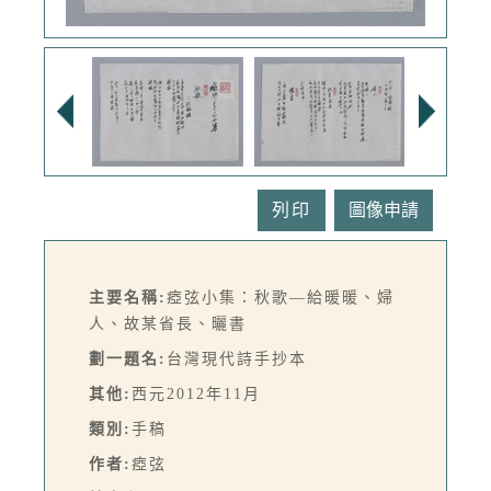
列印
主要名稱:
瘂弦小集：秋歌—給暖暖、婦
人、故某省長、曬書
劃一題名:
台灣現代詩手抄本
其他:
西元2012年11月
類別:
手稿
作者:
瘂弦