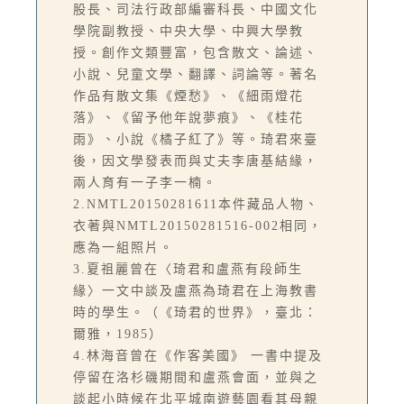
股長、司法行政部編審科長、中國文化
學院副教授、中央大學、中興大學教
授。創作文類豐富，包含散文、論述、
小說、兒童文學、翻譯、詞論等。著名
作品有散文集《煙愁》、《細雨燈花
落》、《留予他年說夢痕》、《桂花
雨》、小說《橘子紅了》等。琦君來臺
後，因文學發表而與丈夫李唐基結緣，
兩人育有一子李一楠。
2.NMTL20150281611本件藏品人物、
衣著與NMTL20150281516-002相同，
應為一組照片。
3.夏祖麗曾在〈琦君和盧燕有段師生
緣〉一文中談及盧燕為琦君在上海教書
時的學生。（《琦君的世界》，臺北：
爾雅，1985）
4.林海音曾在《作客美國》 一書中提及
停留在洛杉磯期間和盧燕會面，並與之
談起小時候在北平城南遊藝園看其母親