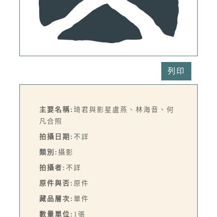
列印
主要名稱:
琦君與影星盧燕、林海音、何
凡合照
拍攝日期:
不詳
類別:
攝影
拍攝者:
不詳
原件與否:
原件
藏品層次:
單件
數量單位:
1張