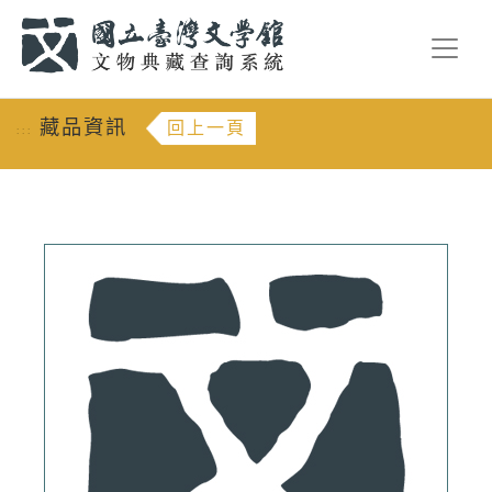
跳到主要內容
:::
藏品資訊
回上一頁
:::