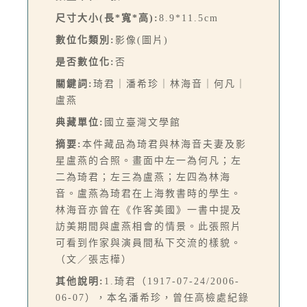
尺寸大小(長*寬*高):
8.9*11.5cm
數位化類別:
影像(圖片)
是否數位化:
否
關鍵詞:
琦君｜潘希珍｜林海音｜何凡｜
盧燕
典藏單位:
國立臺灣文學館
摘要:
本件藏品為琦君與林海音夫妻及影
星盧燕的合照。畫面中左一為何凡；左
二為琦君；左三為盧燕；左四為林海
音。盧燕為琦君在上海教書時的學生。
林海音亦曾在《作客美國》一書中提及
訪美期間與盧燕相會的情景。此張照片
可看到作家與演員間私下交流的樣貌。
（文／張志樺）
其他說明:
1.琦君（1917-07-24/2006-
06-07），本名潘希珍，曾任高檢處紀錄