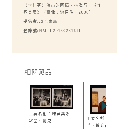
（李桂芬）演出的回憶。林海音，《作
客美國》（臺北：遊目族，2000）
提供者:
琦君家屬
登錄號:
NMTL20150281611
-相關藏品-
主要名稱：琦君與謝
主要名稱：亮軒與三
冰瑩、劉咸...
毛、蔡文甫...