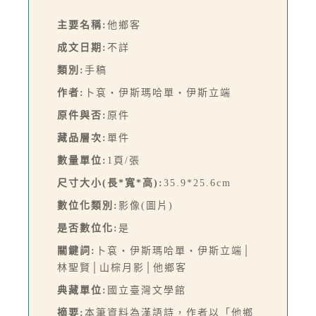
主要名稱:
他鄉客
成文日期:
不詳
類別:
手稿
作者:
卜袞・伊斯瑪哈單‧伊斯立端
原件與否:
原件
藏品層次:
單件
數量單位:
1頁/張
尺寸大小(長*寬*高):
35.9*25.6cm
數位化類別:
影像(圖片)
是否數位化:
是
關鍵詞:
卜袞‧伊斯瑪哈單‧伊斯立端│
林聖賢│山棕月影│他鄉客
典藏單位:
國立臺灣文學館
摘要:
本筆資料為漢語詩，作者以「他鄉