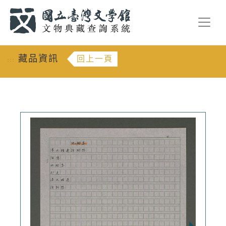
跳到主要內容
:::
藏品資訊
回上一頁
:::