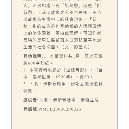
客」萍水相逢不再「訴鄉愁」而是「訴
新愁」，暗示離鄉之人不再思鄉、不再
以故鄉為生命中心的社會現象。「新
愁」指的或許是作客他鄉的人適應環境
上的諸多困難，若由此理解，可知作者
反映的是原住民部落人口遷移至平地討
生活的社會切面。（文／廖堅均）
其他說明:
1. 本筆資料共1頁，寫於天鵝
牌600字稿紙。
2. 本筆資料收錄於《山棕月影》，（台
中：晨星出版，1999年），頁83。
3. 卜袞‧伊斯瑪哈單‧伊斯立端漢名林
聖賢。
提供者:
卜袞‧伊斯瑪哈單‧伊斯立端
登錄號:
NMTL20080290025