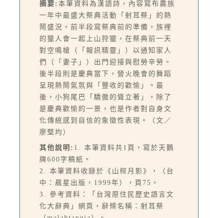
摘要:
本筆資料為漢語詩，內容寫布農族
一年中最盛大祭典活動「射耳祭」的熱
鬧盛況。前半段寫祭典前的準備，族裡
的獵人會一起上山狩獵，在祭典前一天
對空鳴槍（「報訊精靈」）以通知家人
們（「妻子」）出門迎接與慰勞辛勞。
後半段則是慶典當下，營火晚會的舞蹈
呈現熱鬧氣氛與「豐收的歡愉」。最
後，小狗尾巴「驕傲的聳立著」，除了
是慶典歡愉的一景，也是作者對自身文
化傳統感到自信的象徵性表現。（文／
廖堅均）
其他說明:
1. 本筆資料共1頁，寫於天鵝
牌600字稿紙。
2. 本筆資料收錄於《山棕月影》，（台
中：晨星出版，1999年），頁75。
3. 參考資料：「台灣原住民歷史語言文
化大辭典」網頁，辭條名稱：射耳祭
（malahtangia）。