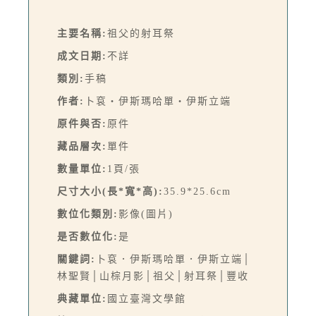
主要名稱:
祖父的射耳祭
成文日期:
不詳
類別:
手稿
作者:
卜袞・伊斯瑪哈單‧伊斯立端
原件與否:
原件
藏品層次:
單件
數量單位:
1頁/張
尺寸大小(長*寬*高):
35.9*25.6cm
數位化類別:
影像(圖片)
是否數位化:
是
關鍵詞:
卜袞．伊斯瑪哈單．伊斯立端│
林聖賢│山棕月影│祖父│射耳祭│豐收
典藏單位:
國立臺灣文學館