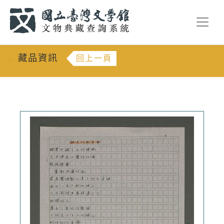
跳到主要內容
:::
藏品資訊
回上一頁
:::