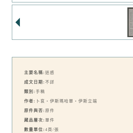
主要名稱:
迷惑
成文日期:
不詳
類別:
手稿
作者:
卜袞・伊斯瑪哈單‧伊斯立端
原件與否:
原件
藏品層次:
單件
數量單位:
4頁/張