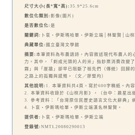
尺寸大小(長*寬*高):
35.9*25.6cm
數位化類別:
影像(圖片)
是否數位化:
是
關鍵詞:
卜袞‧伊斯瑪哈單‧伊斯立端│林聖賢│山棕
典藏單位:
國立臺灣文學館
摘要:
本筆資料為布農語詩，內容敘述現代布農人的
力。其中，「剃成光頭的人的米」指鈔票消費改變
霧」與「崖牆」卻早已阻斷了祖先們（傳統）回歸
之路上的孤獨與感慨。（文／廖堅均）
其他說明:
1. 本筆資料共4頁，寫於600字稿紙。
2. 本筆資料收錄於《山棕月影》，（台中：晨星出版，
3. 參考資料：「台灣原住民歷史語言文化大辭典」網頁
4. 卜袞‧伊斯瑪哈單‧伊斯立端漢名林聖賢。
提供者:
卜袞‧伊斯瑪哈單‧伊斯立端
登錄號:
NMTL20080290013