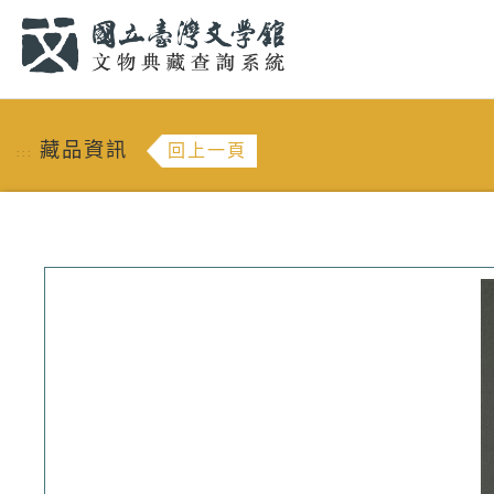
跳到主要內容
:::
藏品資訊
回上一頁
:::