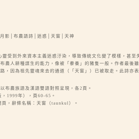
月影│布農語詩│迷惑│天窗│天神
心靈受到外來資本主義迷惑汙染，導致傳統文化變了模樣，甚至
了布農人耕種謀生的能力，像被「豢養」的豬隻一般。作者最後
的路，因為祖先靈魂來去的通道（「天窗」）已被取走。此詩亦
內容以布農族語及漢語雙語對照呈現，各2頁。
1999年），頁60-65。
，辭條名稱：天窗（taunkul）。