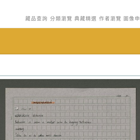
藏品查詢
分類瀏覽
典藏精選
作者瀏覽
圖像