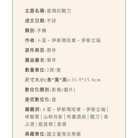
主要名稱:
首領的戰刀
成文日期:
不詳
類別:
手稿
作者:
卜袞・伊斯瑪哈單‧伊斯立端
原件與否:
原件
藏品層次:
單件
數量單位:
2頁/張
尺寸大小(長*寬*高):
35.9*25.6cm
數位化類別:
影像(圖片)
是否數位化:
是
關鍵詞:
卜袞‧伊斯瑪哈單‧伊斯立端│
林聖賢│山棕月影│布農語詩│戰刀│鳥
占酒│紙首領│首領
典藏單位:
國立臺灣文學館