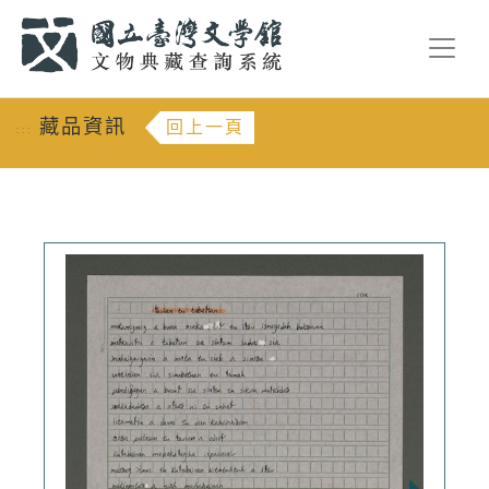
跳到主要內容
:::
藏品資訊
回上一頁
:::