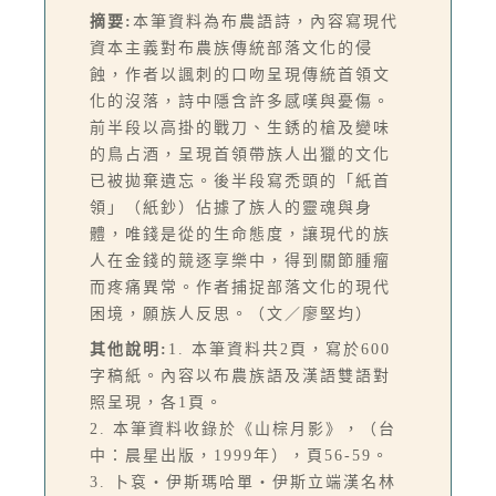
摘要:
本筆資料為布農語詩，內容寫現代
資本主義對布農族傳統部落文化的侵
蝕，作者以諷刺的口吻呈現傳統首領文
化的沒落，詩中隱含許多感嘆與憂傷。
前半段以高掛的戰刀、生銹的槍及變味
的鳥占酒，呈現首領帶族人出獵的文化
已被拋棄遺忘。後半段寫禿頭的「紙首
領」（紙鈔）佔據了族人的靈魂與身
體，唯錢是從的生命態度，讓現代的族
人在金錢的競逐享樂中，得到關節腫瘤
而疼痛異常。作者捕捉部落文化的現代
困境，願族人反思。（文／廖堅均）
其他說明:
1. 本筆資料共2頁，寫於600
字稿紙。內容以布農族語及漢語雙語對
照呈現，各1頁。
2. 本筆資料收錄於《山棕月影》，（台
中：晨星出版，1999年），頁56-59。
3. 卜袞‧伊斯瑪哈單‧伊斯立端漢名林