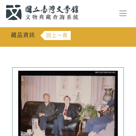
跳到主要內容
:::
藏品資訊
回上一頁
:::