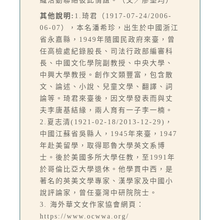
織活動聯絡彼此情誼。（文／廖堅均）
其他說明:
1.琦君（1917-07-24/2006-
06-07），本名潘希珍，出生於中國浙江
省永嘉縣，1949年隨國民政府來臺，曾
任高檢處紀錄股長、司法行政部編審科
長、中國文化學院副教授、中央大學、
中興大學教授。創作文類豐富，包含散
文、論述、小說、兒童文學、翻譯、詞
論等。琦君來臺後，因文學發表而與丈
夫李唐基結緣，兩人育有一子李一楠。
2.夏志清(1921-02-18/2013-12-29)，
中國江蘇省吳縣人，1945年來臺，1947
年赴美留學，取得耶魯大學英文系博
士。後於美國多所大學任教，至1991年
於哥倫比亞大學退休。他學貫中西，是
著名的英美文學專家、漢學家及中國小
說評論家，曾任臺灣中研院院士。
3. 海外華文女作家協會網頁：
https://www.ocwwa.org/