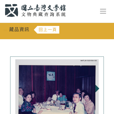
跳到主要內容
:::
藏品資訊
回上一頁
:::