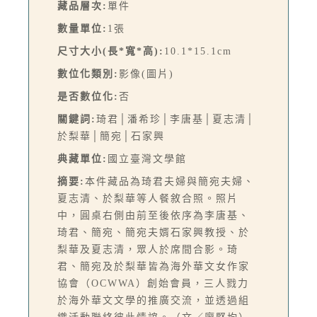
藏品層次:
單件
數量單位:
1張
尺寸大小(長*寬*高):
10.1*15.1cm
數位化類別:
影像(圖片)
是否數位化:
否
關鍵詞:
琦君│潘希珍│李唐基│夏志清│
於梨華│簡宛│石家興
典藏單位:
國立臺灣文學館
摘要:
本件藏品為琦君夫婦與簡宛夫婦、
夏志清、於梨華等人餐敘合照。照片
中，圓桌右側由前至後依序為李唐基、
琦君、簡宛、簡宛夫婿石家興教授、於
梨華及夏志清，眾人於席間合影。琦
君、簡宛及於梨華皆為海外華文女作家
協會（OCWWA）創始會員，三人戮力
於海外華文文學的推廣交流，並透過組