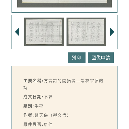
列印
主要名稱:
方言詩的開拓者—論林宗源的
詩
成文日期:
不詳
類別:
手稿
作者:
趙天儀（柳文哲）
原件與否:
原件