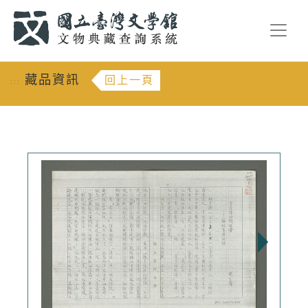
跳到主要內容
:::
藏品資訊
回上一頁
:::