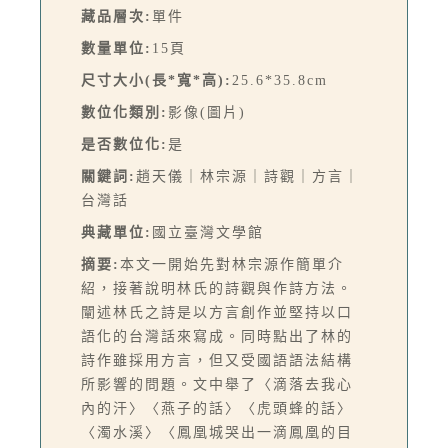
藏品層次:
單件
數量單位:
15頁
尺寸大小(長*寬*高):
25.6*35.8cm
數位化類別:
影像(圖片)
是否數位化:
是
關鍵詞:
趙天儀｜林宗源｜詩觀｜方言｜
台灣話
典藏單位:
國立臺灣文學館
摘要:
本文一開始先對林宗源作簡單介
紹，接著說明林氏的詩觀與作詩方法。
闡述林氏之詩是以方言創作並堅持以口
語化的台灣話來寫成。同時點出了林的
詩作雖採用方言，但又受國語語法結構
所影響的問題。文中舉了〈滴落去我心
內的汗〉〈燕子的話〉〈虎頭蜂的話〉
〈濁水溪〉〈鳳凰城哭出一滴鳳凰的目