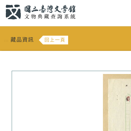
跳到主要內容
:::
藏品資訊
回上一頁
:::