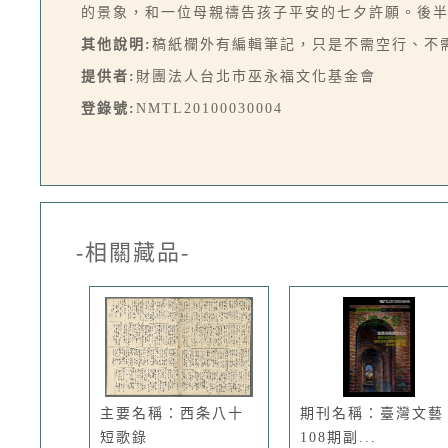
的景象，和一位母親禱告孩子平安的七夕許願。後
其他說明:
稿紙欄外有編輯筆記，只是不需空行、不
提供者:
財團法人台北市巫永福文化基金會
登錄號:
NMTL20100030004
-相關藏品-
主要名稱：西条八十
期刊名稱：臺灣文藝
短歌錄
108期副...