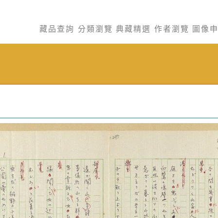
藏品查詢
分類瀏覽
典藏精選
作者瀏覽
圖像