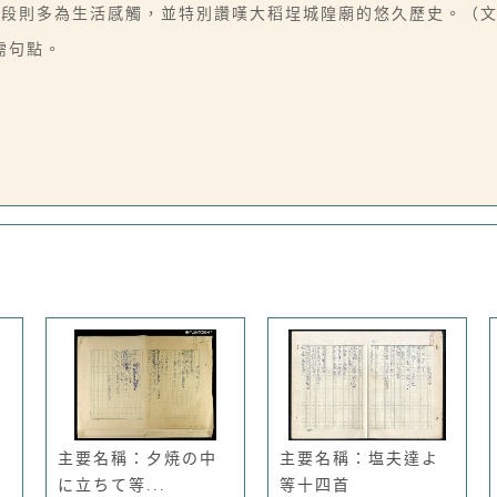
半段則多為生活感觸，並特別讚嘆大稻埕城隍廟的悠久歷史。（
需句點。
主要名稱：夕焼の中
主要名稱：塩夫達よ
に立ちて等...
等十四首