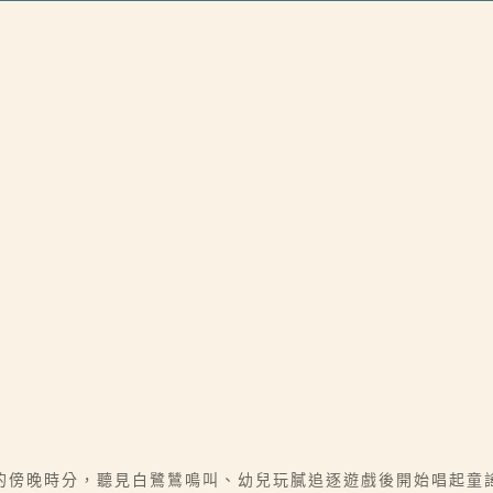
的傍晚時分，聽見白鷺鷥鳴叫、幼兒玩膩追逐遊戲後開始唱起童