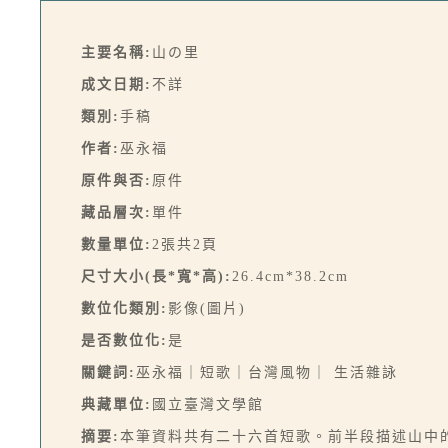
主要名稱:
山の里
成文日期:
不詳
類別:
手稿
作者:
巫永福
原件與否:
原件
藏品層次:
單件
數量單位:
2張共2頁
尺寸大小(長*寬*高):
26.4cm*38.2cm
數位化類別:
影像(圖片)
是否數位化:
是
關鍵詞:
巫永福｜短歌｜台灣風物｜ 生活雜詠
典藏單位:
國立臺灣文學館
摘要:
本筆資料共有二十六首短歌。前半段描述山中