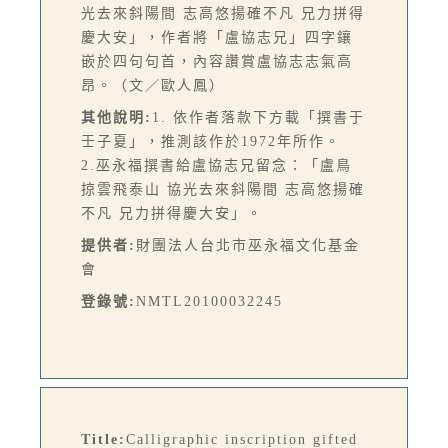
光去來斜陽間 志高悠揚確不凡 兄力拼得
慶大安」，作者將「盧協志兄」四字鑲
嵌於四句句首，內容讚賞盧協志志氣高
昂。（文／歐人鳳）
其他說明:
1. 依作者落款下方載「撰書于
壬子夏」，推測該作於1972年所作。
2.巫永福撰書給盧協志兄留念：「盧鳥
掠雲飛泰山 協光去來斜陽間 志高悠揚確
不凡 兄力拼得慶大安」。
提供者:
財團法人台北市巫永福文化基金
會
登錄號:
NMTL20100032245
Title:
Calligraphic inscription gifted