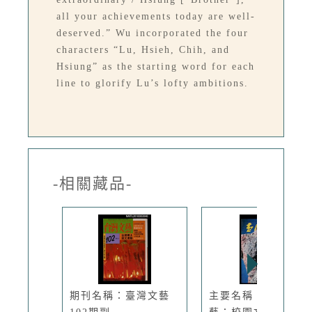
all your achievements today are well-
deserved.” Wu incorporated the four
characters “Lu, Hsieh, Chih, and
Hsiung” as the starting word for each
line to glorify Lu’s lofty ambitions.
-相關藏品-
期刊名稱：臺灣文藝
主要名稱：臺灣文