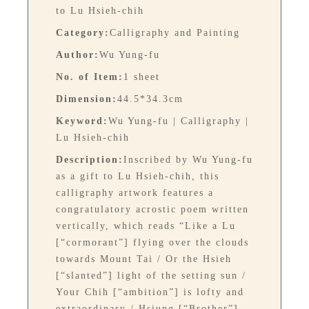
to Lu Hsieh-chih
Category:
Calligraphy and Painting
Author:
Wu Yung-fu
No. of Item:
1 sheet
Dimension:
44.5*34.3cm
Keyword:
Wu Yung-fu | Calligraphy |
Lu Hsieh-chih
Description:
Inscribed by Wu Yung-fu
as a gift to Lu Hsieh-chih, this
calligraphy artwork features a
congratulatory acrostic poem written
vertically, which reads “Like a Lu
[“cormorant”] flying over the clouds
towards Mount Tai / Or the Hsieh
[“slanted”] light of the setting sun /
Your Chih [“ambition”] is lofty and
extraordinary / Hsiung [“Brother”],