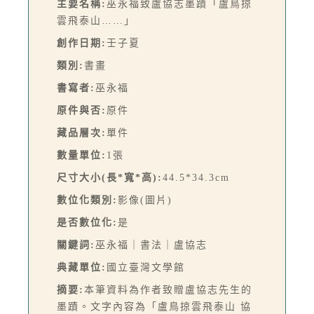
主要名稱:
巫永福致盧協志墨蹟「盧鳥掠
雲飛泰山……」
創作日期:
壬子夏
類別:
書畫
書寫者:
巫永福
原件與否:
原件
藏品層次:
單件
數量單位:
1張
尺寸大小(長*寬*高):
44.5*34.3cm
數位化類別:
影像(圖片)
是否數位化:
是
關鍵詞:
巫永福｜書法｜盧協志
典藏單位:
國立臺灣文學館
摘要:
本筆資料為作者致贈盧協志先生的
墨蹟。文字內容為「盧鳥掠雲飛泰山 協