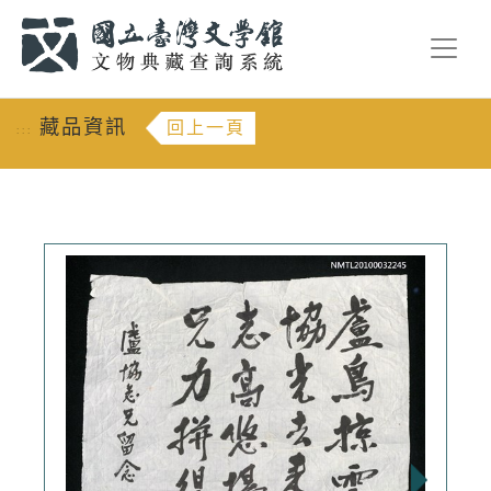
跳到主要內容
:::
藏品資訊
回上一頁
:::