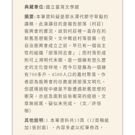
典藏單位:
國立臺灣文學館
摘要:
本筆資料疑是郭水潭代郡守草擬的
講稿，此演講目的是報告部落（村莊）
振興會的實況，談到村莊裡一直存在的
新舊思想衝突。文中概述村落發展，在
自治振興會成立之前，早已有一個自主
性的組織「部落同志會」；而村落形成
則可上溯明代末期，是一個擁有悠久歷
史的文化發祥地，而今已發展為一個擁
有700多戶、4500人口的農村聚落。作
者認為振興會的任務是將部落文明化，
但感嘆過程中總是不斷遭遇新舊思想的
衝突，亦述及面對這些衝突的經過。文
章無結尾，疑似未完成。（文／許倍
榕）
其他說明:
1.本筆資料共13頁（12頁稿紙
加1張封面），內容多處以紅筆修改。