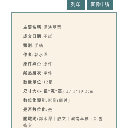
列印
主要名稱:
講演草案
成文日期:
不詳
類別:
手稿
作者:
郭水潭
原件與否:
原件
藏品層次:
單件
數量單位:
12張
尺寸大小(長*寬*高):
27.1*19.3cm
數位化類別:
影像(圖片)
是否數位化:
是
關鍵詞:
郭水潭｜散文｜演講草稿｜新舊
衝突