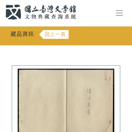
跳到主要內容
:::
藏品資訊
回上一頁
:::