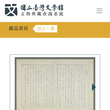
跳到主要內容
:::
藏品資訊
回上一頁
:::