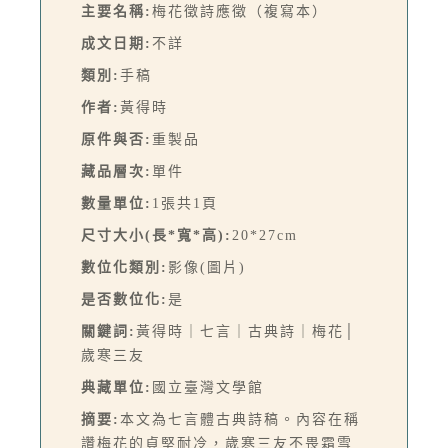
主要名稱:
梅花徵詩應徵（複寫本）
成文日期:
不詳
類別:
手稿
作者:
黃得時
原件與否:
重製品
藏品層次:
單件
數量單位:
1張共1頁
尺寸大小(長*寬*高):
20*27cm
數位化類別:
影像(圖片)
是否數位化:
是
關鍵詞:
黃得時｜七言｜古典詩｜梅花│
歲寒三友
典藏單位:
國立臺灣文學館
摘要:
本文為七言體古典詩稿。內容在稱
讚梅花的貞堅耐冷，歲寒三友不畏霜雪