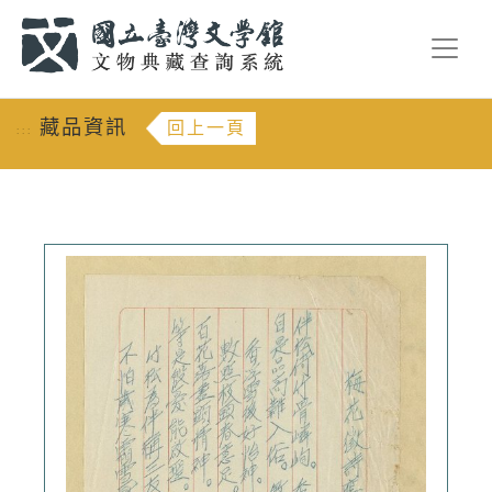
跳到主要內容
:::
藏品資訊
回上一頁
:::