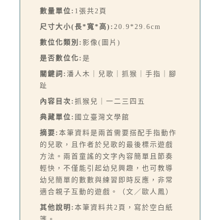
數量單位:
1張共2頁
尺寸大小(長*寬*高):
20.9*29.6cm
數位化類別:
影像(圖片)
是否數位化:
是
關鍵詞:
潘人木｜兒歌｜抓猴｜手指｜腳
趾
內容目次:
抓猴兒｜一二三四五
典藏單位:
國立臺灣文學館
摘要:
本筆資料是兩首需要搭配手指動作
的兒歌，且作者於兒歌的最後標示遊戲
方法。兩首童謠的文字內容簡單且節奏
輕快，不僅能引起幼兒興趣，也可教導
幼兒簡單的數數與練習即時反應，非常
適合親子互動的遊戲。（文／歐人鳳）
其他說明:
本筆資料共2頁，寫於空白紙
箋。