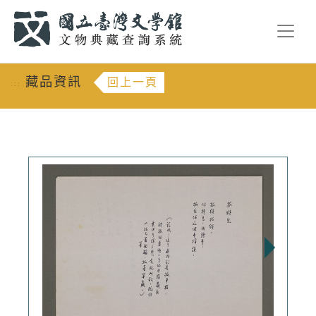
跳到主要內容
:::
藏品資訊
回上一頁
:::