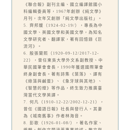
《聯合報》副刊主編、國立編譯館國小
科編輯委員等，1967年創辦《純文學》
月刊，次年又創辦「純文學出版社」。
5. 齊邦媛（1924-02-19/），專長為中
國文學、英國文學和美國文學，為知名
文學研究者、翻譯家，著有回憶錄《巨
流河》。
6. 殷張蘭熙（1920-09-12/2017-12-
22），曾任東吳大學外文系副教授、中
華民國筆會會長，1990年獲選國際筆會
終身副會長。著有詩集《葉落》、譯有
《綠藻與鹹蛋》、《象牙球與其地》、
《智慧的燈》等作品，終生致力推廣臺
灣當代文學英譯。
7. 何凡（1910-12-22/2002-12-21），
曾任《國語日報》社長與發行人。其妻
為《城南舊事》作者林海音。
8. 彭歌（1926-01-08/），著名作家、
編輯，創作文類涵蓋專業論述、散文與