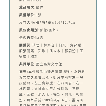
藏品層次:
單件
數量單位:
1張
尺寸大小(長*寬*高):
8.6*12.7cm
數位化類別:
影像(圖片)
是否數位化:
否
關鍵詞:
琦君｜林海音｜何凡｜齊邦媛｜
殷張蘭熙｜彭歌｜潘人木｜郭嗣汾｜王
德威｜梅新
典藏單位:
國立臺灣文學館
摘要:
本件藏品由琦君家屬捐贈，為琦君
與文友之聚會合影。照片中前排左一殷
張蘭熙、左三齊邦媛、左四琦君、右一
林海音；後排由左至右分別為：王德
威、彭歌、潘人木、梅新、何凡、郭嗣
汾。照片攝於1989年4月16日，當時琦
君常年客居美國紐澤西，於1989年4月至