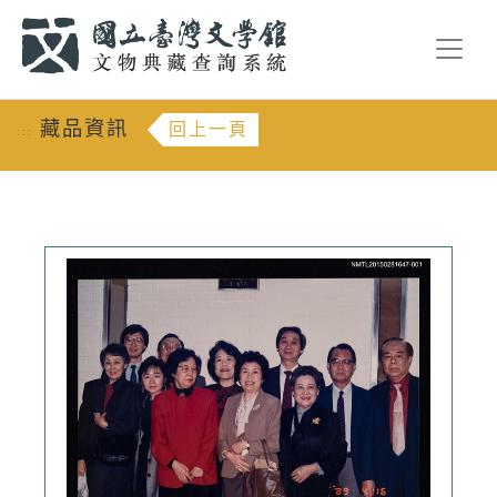
跳到主要內容
:::
藏品資訊
回上一頁
:::