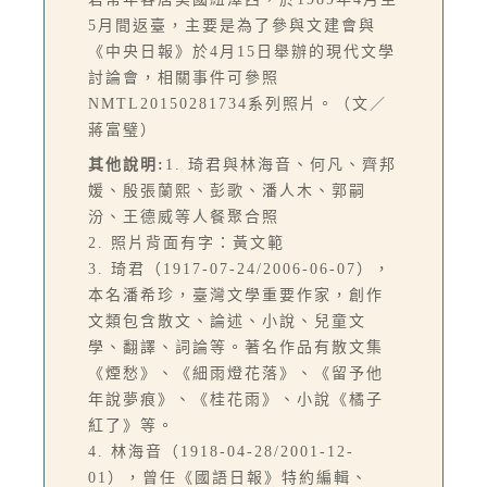
5月間返臺，主要是為了參與文建會與
《中央日報》於4月15日舉辦的現代文學
討論會，相關事件可參照
NMTL20150281734系列照片。（文／
蔣富璧）
其他說明:
1. 琦君與林海音、何凡、齊邦
媛、殷張蘭熙、彭歌、潘人木、郭嗣
汾、王德威等人餐聚合照
2. 照片背面有字：黃文範
3. 琦君（1917-07-24/2006-06-07），
本名潘希珍，臺灣文學重要作家，創作
文類包含散文、論述、小說、兒童文
學、翻譯、詞論等。著名作品有散文集
《煙愁》、《細雨燈花落》、《留予他
年說夢痕》、《桂花雨》、小說《橘子
紅了》等。
4. 林海音（1918-04-28/2001-12-
01），曾任《國語日報》特約編輯、