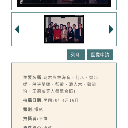
列印
主要名稱:
琦君與林海音、何凡、齊邦
媛、殷張蘭熙、彭歌、潘人木、郭嗣
汾、王德威等人餐聚合照1
拍攝日期:
民國78年4月16日
類別:
攝影
拍攝者:
不詳
原件與否:
原件