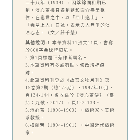
二十八年（1939），因萃錦園租期已
到，溥心畬攜眷遷到頤和園介壽堂租
住，在亂世之中，以「西山逸士」、
「羲皇上人」自號，表示與人無爭的淡
泊心志。（文／莊千慧）
其他說明:
1.本筆資料11張共11頁，書寫
於600字金球牌稿紙。
2.第1頁標題下有作者署名。
3.本筆資料有多處剪貼、修改增補痕
跡。
4.此筆資料刊登於《故宮文物月刊》第
15卷第7期（總175期），1997年10月，
頁134-144。後收錄於《溥心畬傳》（臺
北：九歌，2017），頁123-133。
5.溥心畬（1896-1963），藝術家、美術
系教授。
6.梅蘭芳（1894-1961），中國近代藝術
家。