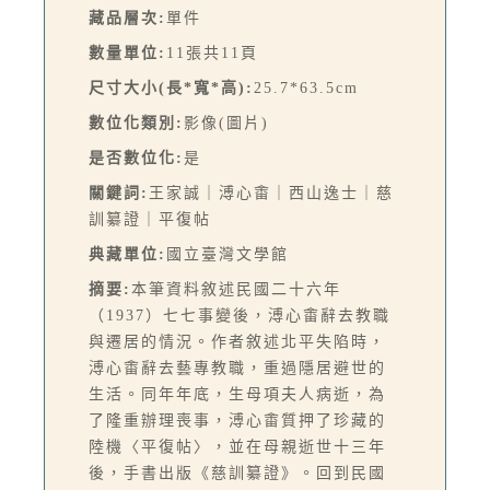
藏品層次:
單件
數量單位:
11張共11頁
尺寸大小(長*寬*高):
25.7*63.5cm
數位化類別:
影像(圖片)
是否數位化:
是
關鍵詞:
王家誠｜溥心畬｜西山逸士｜慈
訓纂證｜平復帖
典藏單位:
國立臺灣文學館
摘要:
本筆資料敘述民國二十六年
（1937）七七事變後，溥心畬辭去教職
與遷居的情況。作者敘述北平失陷時，
溥心畬辭去藝專教職，重過隱居避世的
生活。同年年底，生母項夫人病逝，為
了隆重辦理喪事，溥心畬質押了珍藏的
陸機〈平復帖〉，並在母親逝世十三年
後，手書出版《慈訓纂證》。回到民國