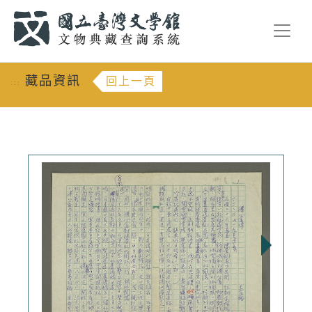
跳到主要內容
:::
藏品資訊
回上一頁
:::