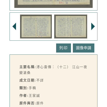
列印
主要名稱:
溥心畬傳：（十二） 江山一夜
變滄桑
成文日期:
不詳
類別:
手稿
作者:
王家誠
原件與否:
原件