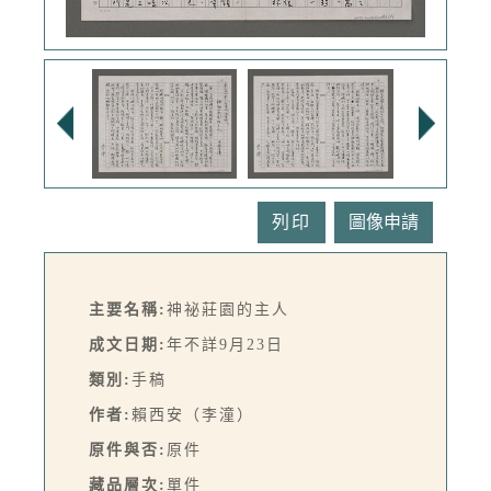
列印
主要名稱:
神祕莊園的主人
成文日期:
年不詳9月23日
類別:
手稿
作者:
賴西安（李潼）
原件與否:
原件
藏品層次:
單件