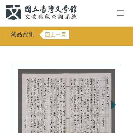
跳到主要內容
:::
藏品資訊
回上一頁
:::