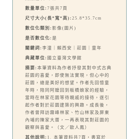
數量單位:
7張共7頁
尺寸大小(長*寬*高):
25.8*35.7cm
數位化類別:
影像(圖片)
是否數位化:
是
關鍵詞:
李潼｜賴西安｜莊園｜童年
典藏單位:
國立臺灣文學館
摘要:
本筆資料為作者抒發其對中式古典
莊園的喜愛，即使無法實現，但心中的
莊園，總是美好的想望。作者先回憶童
年時，陪同阿嬤回到板橋娘家的經驗，
當時在林家花園等待親戚的接待，遂引
起作者對於莊園建築的興趣。成長後，
作者曾拜訪霧峰林家、竹山林家及屏東
內埔的陳家大厝，一再表現其對莊園的
觀察與喜愛。（文／歐人鳳）
其他說明:
1. 本筆資料共7頁，書寫於