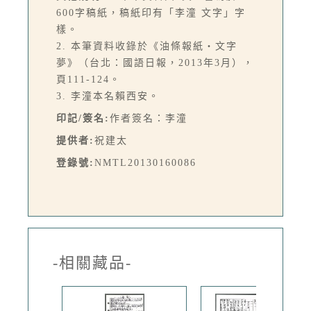
600字稿紙，稿紙印有「李潼 文字」字
樣。
2. 本筆資料收錄於《油條報紙・文字
夢》（台北：國語日報，2013年3月），
頁111-124。
3. 李潼本名賴西安。
印記/簽名:
作者簽名：李潼
提供者:
祝建太
登錄號:
NMTL20130160086
-相關藏品-