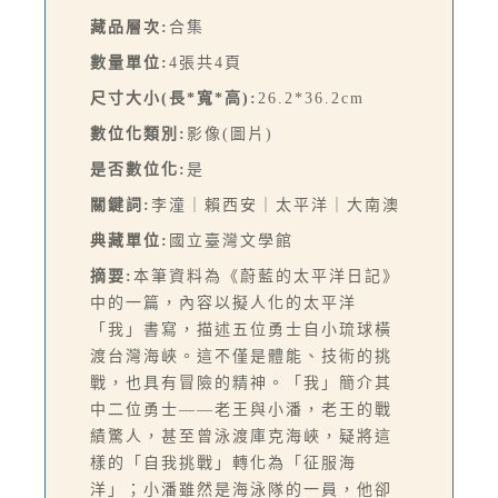
藏品層次:
合集
數量單位:
4張共4頁
尺寸大小(長*寬*高):
26.2*36.2cm
數位化類別:
影像(圖片)
是否數位化:
是
關鍵詞:
李潼｜賴西安｜太平洋｜大南澳
典藏單位:
國立臺灣文學館
摘要:
本筆資料為《蔚藍的太平洋日記》
中的一篇，內容以擬人化的太平洋
「我」書寫，描述五位勇士自小琉球橫
渡台灣海峽。這不僅是體能、技術的挑
戰，也具有冒險的精神。「我」簡介其
中二位勇士——老王與小潘，老王的戰
績驚人，甚至曾泳渡庫克海峽，疑將這
樣的「自我挑戰」轉化為「征服海
洋」；小潘雖然是海泳隊的一員，他卻