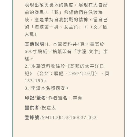
表現出敬天畏地的態度，展現在大自然
前的謙卑。「我」希望他們在泳渡海
峽，應是秉持自我挑戰的精神，當自己
的「海峽第一男、女主角」。（文／歐
人鳳）
其他說明:
1. 本筆資料共4頁，書寫於
600字稿紙，稿紙印有「李潼 文字」字
樣。
2. 本筆資料收錄於《蔚藍的太平洋日
記》（台北：聯經，1997年10月），頁
183-190。
3. 李潼本名賴西安。
印記/簽名:
作者簽名：李潼
提供者:
祝建太
登錄號:
NMTL20130160037-022