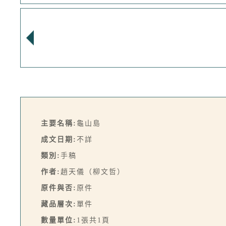
主要名稱:
龜山島
成文日期:
不詳
類別:
手稿
作者:
趙天儀（柳文哲）
原件與否:
原件
藏品層次:
單件
數量單位:
1張共1頁