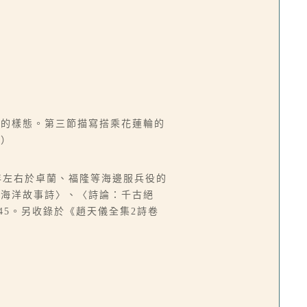
點的樣態。第三節描寫搭乘花蓮輪的
展）
年左右於卓蘭、福隆等海邊服兵役的
〈海洋故事詩〉、〈詩論：千古絕
45。另收錄於《趙天儀全集2詩卷