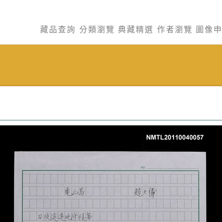
藏品查詢
分類瀏覽
典藏精選
作者瀏覽
圖像