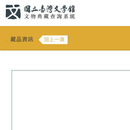
跳到主要內容
:::
藏品資訊
回上一頁
:::