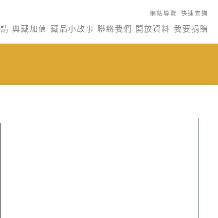
網站導覽
快速查詢
申請
典藏加值
藏品小故事
聯絡我們
開放資料
我要捐贈