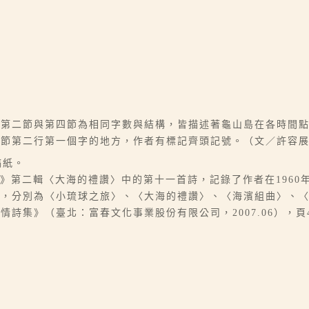
及第二節與第四節為相同字數與結構，皆描述著龜山島在各時間
三節第二行第一個字的地方，作者有標記齊頭記號。（文／許容
稿紙。
集》第二輯〈大海的禮讚〉中的第十一首詩，記錄了作者在1960
輯，分別為〈小琉球之旅〉、〈大海的禮讚〉、〈海濱組曲〉、
詩集》（臺北：富春文化事業股份有限公司，2007.06），頁
。