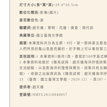
尺寸大小(長*寬*高):
29.4*20.5cm
數位化類別:
影像(圖片)
是否數位化:
是
關鍵詞:
趙天儀｜黎明｜花蓮｜黃昏｜現代詩
典藏單位:
國立臺灣文學館
摘要:
本筆資料共分為五節，8行。第一節與第五節
人們所見的龜山島是亮麗的。於手稿上可以看到第
其他說明:
1.本筆資料1張共1頁，書寫於500字直式
2.本筆資料收錄於《雛鳥試飛：趙天儀海洋抒情詩
生活經驗，以及對海洋的憧憬與嚮往。詩集共有五
唱〉。收錄之出版資訊為《雛鳥試飛：趙天儀海洋抒情
2》（臺南：國立臺灣文學館，2020.12），頁287
提供者:
趙天儀
登錄號:
NMTL20110040057