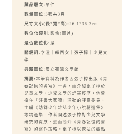
藏品層次:
單件
數量單位:
3張共3頁
尺寸大小(長*寬*高):
26.1*36.3cm
數位化類別:
影像(圖片)
是否數位化:
是
關鍵詞:
李潼｜賴西安｜張子樟｜少兒文
學
典藏單位:
國立臺灣文學館
摘要:
本筆資料為作者因張子樟出版《青
春記憶的書寫》一書，而介紹張子樟於
兒童文學、少兒文學的評審經歷。他曾
擔任「好書大家讀」活動的評審委員，
主編《幼獅少年雜誌少年小說精選集》
等精選集。作者闡述張子樟對少兒文學
研究的貢獻，進而簡介《青春記憶的書
寫》的寫作策略。張子樟以恢弘的觀點