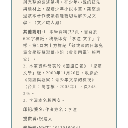
與完整的論述架構，在少年小說的技法
與題材上，探觸少年小說本質，期望透
過該本著作使讀者能親切理解少兒文
學。（文／歐人鳳）
其他說明:
1. 本筆資料共3頁，書寫於
600字稿紙，稿紙印有「李潼 文字」字
樣。第1頁右上方標記「敬致國語日報兒
童文學版蘇淑華小姐（收到回電）賴西
安）。
2. 本筆資料發表於《國語日報》「兒童
文學」版，2000年11月26日。收錄於
《閱讀與觀察：青少年文學的檢視》
（台北：萬卷樓，2005年），頁343-
346。
3. 李潼本名賴西安。
印記/簽名:
作者簽名：李潼
提供者:
祝建太
登錄號:
NMTL20130160044