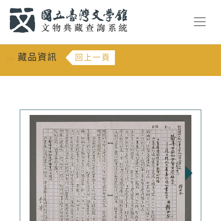
跳到主要內容
:::
藏品資訊
回上一頁
:::