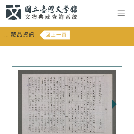
跳到主要內容
:::
藏品資訊
回上一頁
:::