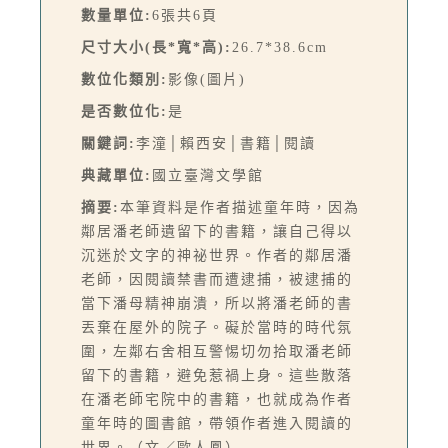
數量單位:
6張共6頁
尺寸大小(長*寬*高):
26.7*38.6cm
數位化類別:
影像(圖片)
是否數位化:
是
關鍵詞:
李潼│賴西安│書籍│閱讀
典藏單位:
國立臺灣文學館
摘要:
本筆資料是作者描述童年時，因為
鄰居潘老師遺留下的書籍，讓自己得以
沉迷於文字的神祕世界。作者的鄰居潘
老師，因閱讀禁書而遭逮捕，被逮捕的
當下潘母精神崩潰，所以將潘老師的書
丟棄在屋外的院子。礙於當時的時代氛
圍，左鄰右舍相互警惕切勿拾取潘老師
留下的書籍，避免惹禍上身。這些散落
在潘老師宅院中的書籍，也就成為作者
童年時的圖書館，帶領作者進入閱讀的
世界。（文／歐人鳳）