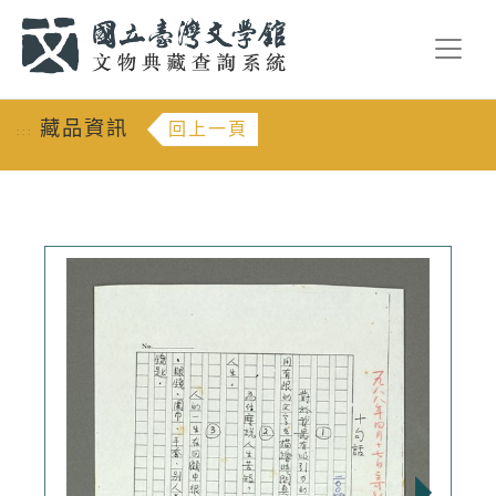
跳到主要內容
:::
藏品資訊
回上一頁
:::