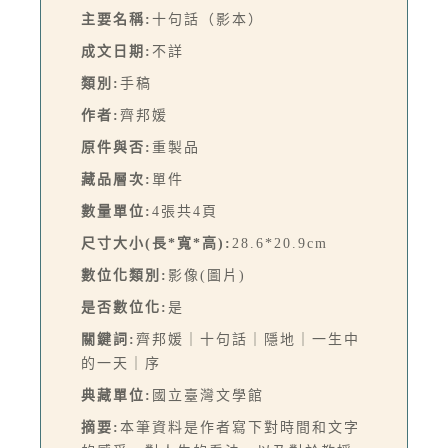
主要名稱:
十句話（影本）
成文日期:
不詳
類別:
手稿
作者:
齊邦媛
原件與否:
重製品
藏品層次:
單件
數量單位:
4張共4頁
尺寸大小(長*寬*高):
28.6*20.9cm
數位化類別:
影像(圖片)
是否數位化:
是
關鍵詞:
齊邦媛｜十句話｜隱地｜一生中
的一天｜序
典藏單位:
國立臺灣文學館
摘要:
本筆資料是作者寫下對時間和文字