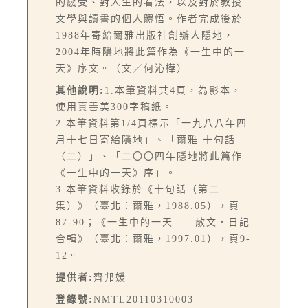
的感受、對人生的看法，以及對於教授
文學與讀書的個人體悟。作者完成後於
1988年寄給爾雅出版社創辦人隱地，
2004年時隱地將此篇作為《一生中的一
天》序文。（文／何沁樺）
其他說明:
1.本筆資料共4頁，為影本，
使用真善美300字稿紙。
2.本筆資料第1/4頁標示「一九八八年四
月十七日寄給隱地」、「爾雅 十句話
（二）」、「二〇〇四年隱地將此篇作
《一生中的一天》序」。
3.本筆資料收錄於《十句話（第二
集）》（臺北：爾雅，1988.05），頁
87-90；《一生中的一天——散文．日記
合輯》（臺北：爾雅，1997.01），頁9-
12。
提供者:
齊邦媛
登錄號:
NMTL20110310003