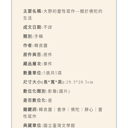
主要名稱:
大野的靈性寫作—關於佛陀的
生活
成文日期:
不詳
類別:
手稿
作者:
韓良露
原件與否:
原件
藏品層次:
單件
數量單位:
5張共5頁
尺寸大小(長*寬*高):
29.3*20.5cm
數位化類別:
影像(圖片)
是否數位化:
是
關鍵詞:
韓良露｜書序｜佛陀｜靜心｜靈
性寫作
典藏單位:
國立臺灣文學館