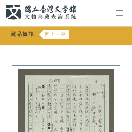
跳到主要內容
:::
藏品資訊
回上一頁
:::