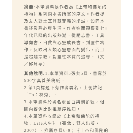
摘要:
本筆資料是作者為《上帝和佛陀的
禮物》系列兩本書所寫的序文。作者提
及友人對土耳其蘇菲舞的虔誠，如同本
書談及靜心與生活。作者進而觀察到七○
年代已降的出版熱潮，從勵志書、工具
導向書、自救與心靈成長書、到靈性寫
作，反映出人類心靈層面的變化，而且
是超越宗教，對靈性本質的追尋。（文
／邱月亭）
其他說明:
1.本筆資料5張共5頁，書寫於
500字真善美稿紙。
2.第1頁標題下有作者署名，上側註記
「To：林秀」。
3.本筆資料於書名處留白與刪節號，相
關內容係比對推薦序推知。
4.本筆資料收錄於《上帝和佛陀的禮
物：Life人生》（臺北：野人出版，
2007），推薦序頁6-9；《上帝和佛陀的