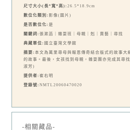
尺寸大小(長*寬*高):
26.5*18.9cm
數位化類別:
影像(圖片)
是否數位化:
是
關鍵詞:
張漱菡｜雜耍班｜母親｜剋｜賣藝｜尋找
典藏單位:
國立臺灣文學館
摘要:
本文為萬里尋母與報恩傳奇結合版式的故事大
的故事。最後，女孩找到母親，雜耍團亦完成其尋找
淑芳)
提供者:
崔右明
登錄號:
NMTL20060470020
-相關藏品-