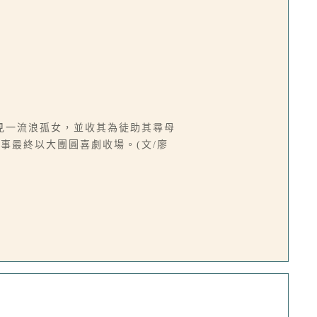
見一流浪孤女，並收其為徒助其尋母
事最終以大團圓喜劇收場。(文/廖