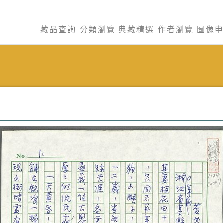
藏品查詢
分類瀏覽
典藏精選
作者瀏覽
圖像