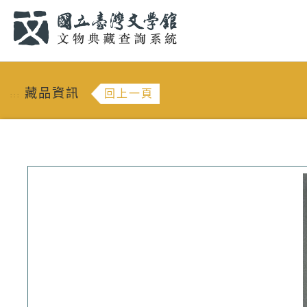
跳到主要內容
:::
藏品資訊
回上一頁
:::