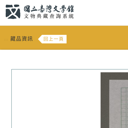
跳到主要內容
:::
藏品資訊
回上一頁
:::