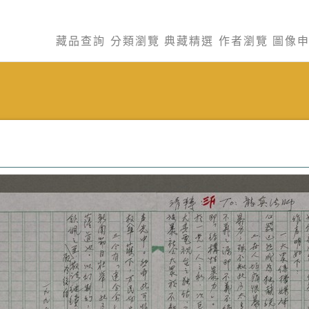
藏品查詢
分類瀏覽
典藏精選
作者瀏覽
圖像