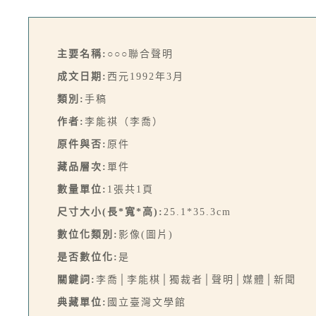
主要名稱:
○○○聯合聲明
成文日期:
西元1992年3月
類別:
手稿
作者:
李能祺（李喬）
原件與否:
原件
藏品層次:
單件
數量單位:
1張共1頁
尺寸大小(長*寬*高):
25.1*35.3cm
數位化類別:
影像(圖片)
是否數位化:
是
關鍵詞:
李喬│李能棋│獨裁者│聲明│媒體│新聞
典藏單位:
國立臺灣文學館