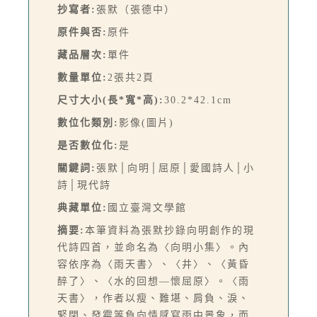
抄寫者:
張默（張德中）
原件與否:
原件
藏品層次:
單件
數量單位:
2張共2頁
尺寸大小(長*寬*高):
30.2*42.1cm
數位化類別:
影像(圖片)
是否數位化:
是
關鍵詞:
張默│向明│屈原│愛國詩人│小
詩│現代詩
典藏單位:
國立臺灣文學館
摘要:
本筆資料為張默抄錄向明創作的現
代詩四首，並命名為〈向明小集〉。內
容依序為〈雨天書〉、〈井〉、〈黃昏
醉了〉、〈水的回想—懷屈原〉。〈雨
天書〉，作者以瘦、難堪、肩負、淚、
緊閉、發霉等負向情感寫雨中景象，而