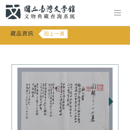
跳到主要內容
:::
藏品資訊
回上一頁
:::