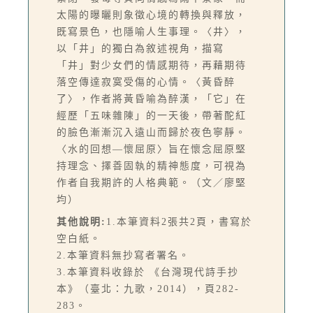
太陽的曝曬則象徵心境的轉換與釋放，
既寫景色，也隱喻人生事理。〈井〉，
以「井」的獨白為敘述視角，描寫
「井」對少女們的情感期待，再藉期待
落空傳達寂寞受傷的心情。〈黃昏醉
了〉，作者將黃昏喻為醉漢，「它」在
經歷「五味雜陳」的一天後，帶著酡紅
的臉色漸漸沉入遠山而歸於夜色寧靜。
〈水的回想—懷屈原〉旨在懷念屈原堅
持理念、擇善固執的精神態度，可視為
作者自我期許的人格典範。（文／廖堅
均）
其他說明:
1.本筆資料2張共2頁，書寫於
空白紙。
2.本筆資料無抄寫者署名。
3.本筆資料收錄於 《台灣現代詩手抄
本》（臺北：九歌，2014），頁282-
283。