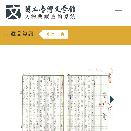
跳到主要內容
:::
藏品資訊
回上一頁
:::