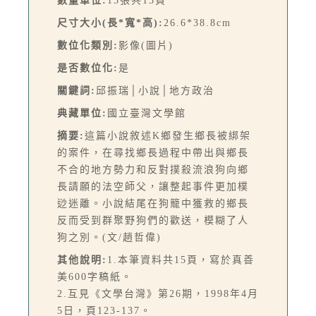
數量單位:
15張共15頁
尺寸大小(長*寬*高):
26.6*38.8cm
數位化類別:
影像(圖片)
是否數位化:
是
關鍵詞:
邱振瑞│小說│地方政治
典藏單位:
國立臺灣文學館
摘要:
這篇小說敘述K鄉發生鄉長被綁架
的案件，在尋找鄉長過程中帶出與鄉長
不合的地方勢力和反對撲殺流浪狗向鄉
長請願的法空師父，讓整起事件更加樸
逤迷離。小說結尾在狗籠中獲救的鄉長
反而受到群聚野狗們的歡送，模糊了人
狗之別。(文/趙哲偉)
其他說明:
1.本筆資料共15頁，寫於真善
美600字稿紙。
2.互見《文學台灣》第26期，1998年4月
5日，頁123-137。