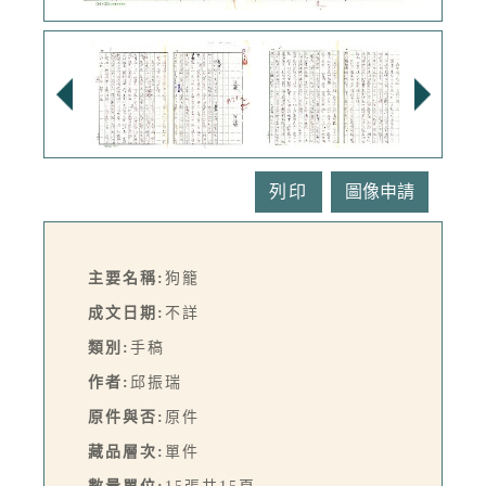
列印
主要名稱:
狗籠
成文日期:
不詳
類別:
手稿
作者:
邱振瑞
原件與否:
原件
藏品層次:
單件