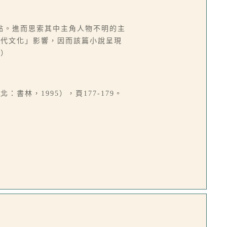
點。進而思索其中主角人物不明的主
現代文化」影響，因而該篇小說呈現
麟）
書林，1995），頁177-179。