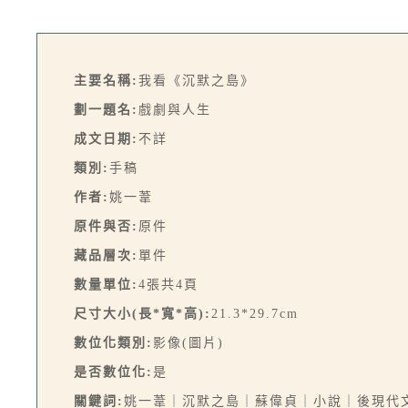
主要名稱:
我看《沉默之島》
劃一題名:
戲劇與人生
成文日期:
不詳
類別:
手稿
作者:
姚一葦
原件與否:
原件
藏品層次:
單件
數量單位:
4張共4頁
尺寸大小(長*寬*高):
21.3*29.7cm
數位化類別:
影像(圖片)
是否數位化:
是
關鍵詞:
姚一葦｜沉默之島｜蘇偉貞｜小說｜後現代