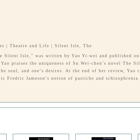
s | Theatre and Life | Silent Isle, The
he Silent Isle,” was written by Yao Yi-wei and published o
 Yao praises the uniqueness of Su Wei-chen’s novel The Sil
the soul, and one’s desires. At the end of her review, Yao
tic Fredric Jameson’s notion of pastiche and schizophrenia.