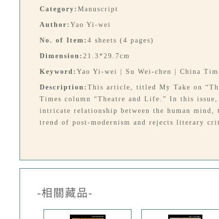
Category:
Manuscript
Author:
Yao Yi-wei
No. of Item:
4 sheets (4 pages)
Dimension:
21.3*29.7cm
Keyword:
Yao Yi-wei | Su Wei-chen | China Time
Description:
This article, titled My Take on “T
Times column “Theatre and Life.” In this issue,
intricate relationship between the human mind, 
trend of post-modernism and rejects literary cri
-相關藏品-