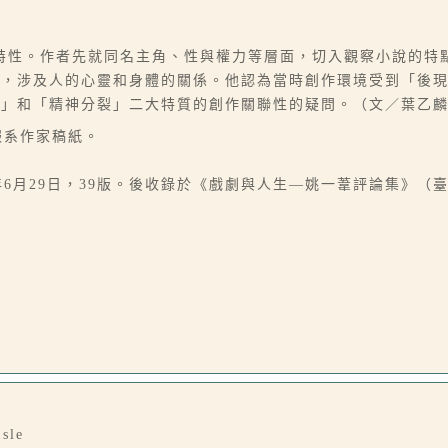
特性。作者先就同名主角、性與權力等層面，切入觀察小說的特
現，涉及人的心靈和身體的關係。他認為當時創作環境受到「後
湊」和「精神分裂」二大特質的創作關聯性的疑問。（文／葉乙
立報系作家稿紙。
6月29日，39版。後收錄於《戲劇與人生—姚一葦評論集》（臺北：
Isle