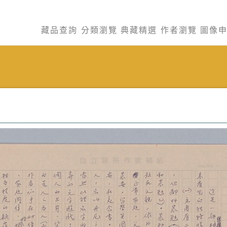
藏品查詢
分類瀏覽
典藏精選
作者瀏覽
圖像