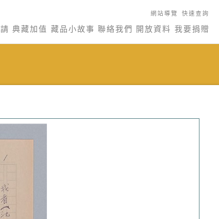
網站導覽
快速查詢
申請
典藏加值
藏品小故事
聯絡我們
開放資料
我要捐贈