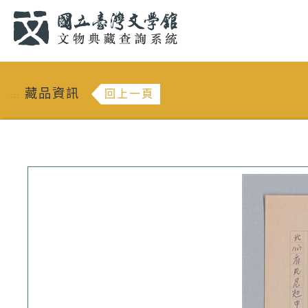
跳到主要內容
:::
藏品資訊
回上一頁
:::