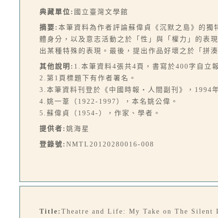
典藏單位:
國立臺灣文學館
摘要:
本筆資料為作者評論蘇偉貞《沉默之島》的獨
體身分，以及意志活動之於「性」與「權力」的表
出某種特殊的表現。最後，提出作品好壞之於「拼
其他說明:
1.本筆資料4張共4頁，書寫於400字自
2.第1頁標題下有作者署名。
3.本筆資料刊登於《中國時報‧人間副刊》，1994年
4.姚一葦（1922-1997），本名姚公偉。
5.蘇偉貞（1954-），作家、學者。
提供者:
姚海星
登錄號:
NMTL20120280016-008
Title:
Theatre and Life: My Take on The Silent 