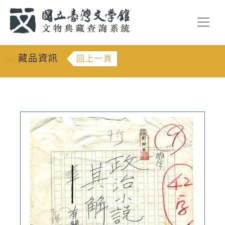
跳到主要內容
:::
藏品資訊
回上一頁
:::