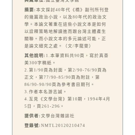
典藏單位:
國立臺灣文學館
摘要:
本文探討40年代《橋》副刊所刊登
的幾篇政治小說，以及80年代的政治文
學。本論文著重在這些小說文本是如何
以詮釋策略地解讀進而跟台灣主體產生
關聯。而小說文本的多元論述可能，正
是論文細究之處。（文/李龍雯）
其他說明:
1.本筆資料共90頁，寫於真善
美300字稿紙。
2.第1/90頁為封面，第2/90-76/90頁為
正文，第77/90-85/90頁為附註，第
86/90-90/90頁為參考書目期刊。
3.作者本名游志誠。
4.互見《文學台灣》第10期，1994年4月
5日，頁261-296。
提供者:
文學台灣雜誌社
登錄號:
NMTL20120210474