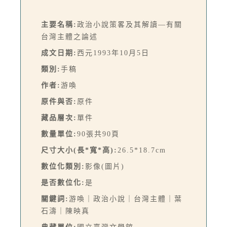
主要名稱:
政治小說策畧及其解讀—有關
台灣主體之論述
成文日期:
西元1993年10月5日
類別:
手稿
作者:
游喚
原件與否:
原件
藏品層次:
單件
數量單位:
90張共90頁
尺寸大小(長*寬*高):
26.5*18.7cm
數位化類別:
影像(圖片)
是否數位化:
是
關鍵詞:
游喚｜政治小說｜台灣主體｜葉
石濤｜陳映真