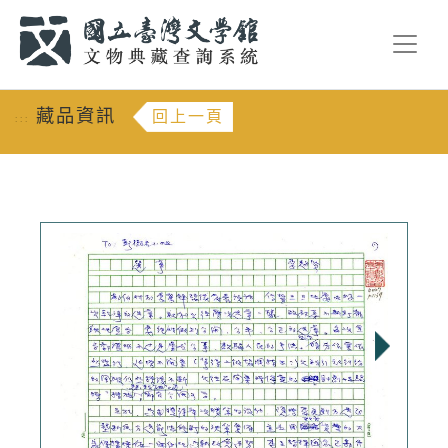
跳到主要內容
:::
藏品資訊
回上一頁
:::