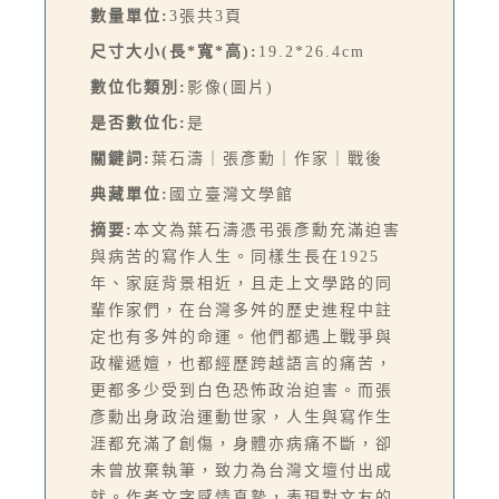
數量單位:
3張共3頁
尺寸大小(長*寬*高):
19.2*26.4cm
數位化類別:
影像(圖片)
是否數位化:
是
關鍵詞:
葉石濤｜張彥勳｜作家｜戰後
典藏單位:
國立臺灣文學館
摘要:
本文為葉石濤憑弔張彥勳充滿迫害
與病苦的寫作人生。同樣生長在1925
年、家庭背景相近，且走上文學路的同
輩作家們，在台灣多舛的歷史進程中註
定也有多舛的命運。他們都遇上戰爭與
政權遞嬗，也都經歷跨越語言的痛苦，
更都多少受到白色恐怖政治迫害。而張
彥勳出身政治運動世家，人生與寫作生
涯都充滿了創傷，身體亦病痛不斷，卻
未曾放棄執筆，致力為台灣文壇付出成
就。作者文字感情真摯，表現對文友的