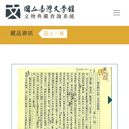
跳到主要內容
:::
藏品資訊
回上一頁
:::