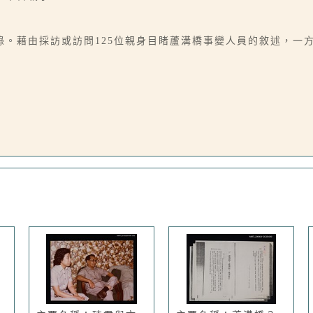
錄。藉由採訪或訪問125位親身目睹蘆溝橋事變人員的敘述，一