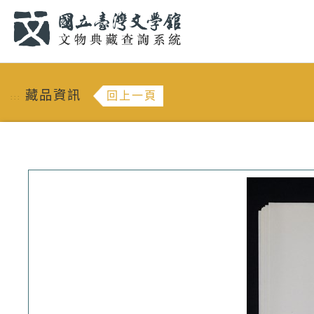
跳到主要內容
:::
藏品資訊
回上一頁
:::