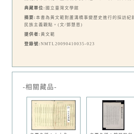
典藏單位:
國立臺灣文學館
摘要:
本書為黃文範對蘆溝橋事變歷史進行的採訪紀
民族主義觀點。(文/鄧慧恩)
提供者:
黃文範
登錄號:
NMTL20090410035-023
-相關藏品-