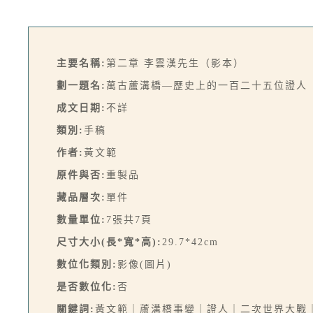
主要名稱:
第二章 李雲漢先生（影本）
劃一題名:
萬古蘆溝橋—歷史上的一百二十五位證人
成文日期:
不詳
類別:
手稿
作者:
黃文範
原件與否:
重製品
藏品層次:
單件
數量單位:
7張共7頁
尺寸大小(長*寬*高):
29.7*42cm
數位化類別:
影像(圖片)
是否數位化:
否
關鍵詞:
黃文範｜蘆溝橋事變｜證人｜二次世界大戰