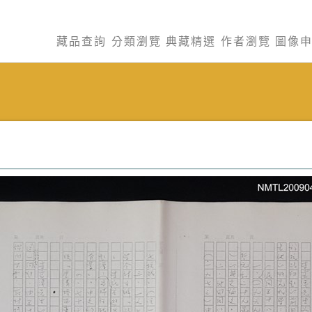
藏品查詢
分類瀏覽
典藏精選
作者瀏覽
圖像