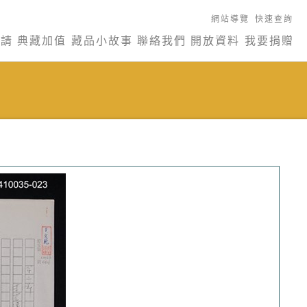
網站導覽
快速查詢
申請
典藏加值
藏品小故事
聯絡我們
開放資料
我要捐贈