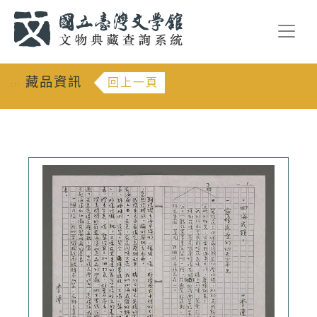
跳到主要內容
:::
藏品資訊
回上一頁
:::