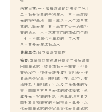
術
內容目次:
一、蜜蜂疼愛的功夫少年兄｜
二、獅丑猴拳的告別演出｜三、兩度曝
光的祕密基地｜四、庫洛、水牛和白鷺
鷥的示範表演｜五、品嘗芳香米酒聽拒
賽的消息｜六、求救無門的加碼鬥牛戲
｜七、不乾涸也不滿溢的百年水井｜
八、會外表演瑞獅舔水
典藏單位:
國立臺灣文學館
摘要:
本筆資料描述港仔尾少年張家昌重
回四海武館，欲參加獅王爭霸賽，但參
賽過程中，卻遭受許多波折與阻礙。作
者藉由張家昌、陳明威（在小說中另有
稱呼為「海明威」）以及洪氏姊妹的投
書，開闢三方各自表述的敘述模式，形
成多元、客觀的對話，由此展現三者之
間對於事物觀察的不同視角。此外，以
代表四海武館的張家昌與代表青龍武館