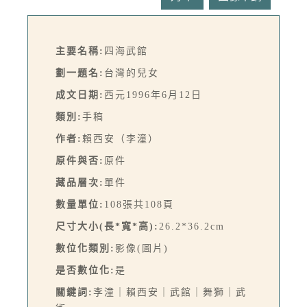
主要名稱:
四海武館
劃一題名:
台灣的兒女
成文日期:
西元1996年6月12日
類別:
手稿
作者:
賴西安（李潼）
原件與否:
原件
藏品層次:
單件
數量單位:
108張共108頁
尺寸大小(長*寬*高):
26.2*36.2cm
數位化類別:
影像(圖片)
是否數位化:
是
關鍵詞:
李潼｜賴西安｜武館｜舞獅｜武