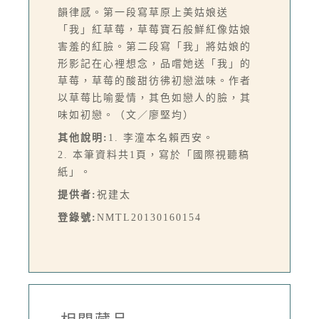
韻律感。第一段寫草原上美姑娘送
「我」紅草莓，草莓寶石般鮮紅像姑娘
害羞的紅臉。第二段寫「我」將姑娘的
形影記在心裡想念，品嚐她送「我」的
草莓，草莓的酸甜彷彿初戀滋味。作者
以草莓比喻愛情，其色如戀人的臉，其
味如初戀。（文／廖堅均）
其他說明:
1. 李潼本名賴西安。
2. 本筆資料共1頁，寫於「國際視聽稿
紙」。
提供者:
祝建太
登錄號:
NMTL20130160154