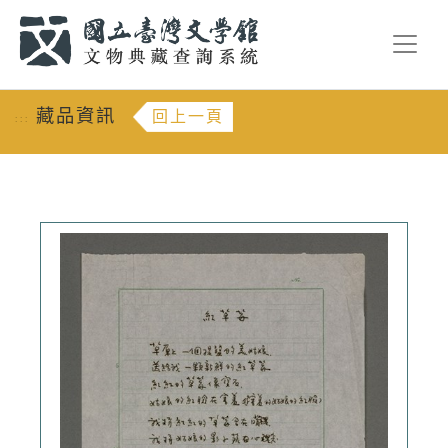
跳到主要內容
:::
藏品資訊
回上一頁
:::