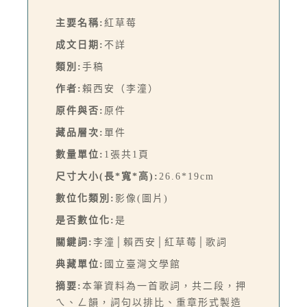
主要名稱:
紅草莓
成文日期:
不詳
類別:
手稿
作者:
賴西安（李潼）
原件與否:
原件
藏品層次:
單件
數量單位:
1張共1頁
尺寸大小(長*寬*高):
26.6*19cm
數位化類別:
影像(圖片)
是否數位化:
是
關鍵詞:
李潼│賴西安│紅草莓│歌詞
典藏單位:
國立臺灣文學館
摘要:
本筆資料為一首歌詞，共二段，押
ㄟ、ㄥ韻，詞句以排比、重章形式製造