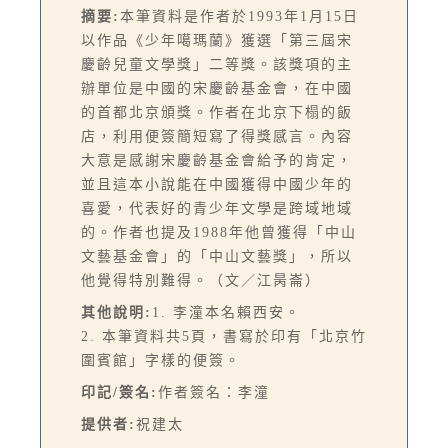
摘要:
本筆資料是作者於1993年1月15日
以作品《少年噶瑪蘭》獲選「第三屆宋
慶齡兒童文學獎」二等獎。該獎項的主
辦單位是中國的宋慶齡基金會，在中國
的首都北京頒獎。作者在北京下榻的飯
店，利用便簽簡短寫了得獎感言。內容
大意是感謝宋慶齡基金會給予的肯定，
並且這本小說能在中國獲得中國少年的
喜愛，代表好的青少年文學是跨域地域
的。作者也提及1988年他曾獲得「中山
文藝基金會」的「中山文藝獎」，所以
他覺得特別難得。（文／江昺崙）
其他說明:
1. 李潼本名賴西安。
2. 本筆資料共5頁，書寫於印有「北京竹
圍賓館」字樣的便簽。
印記/簽名:
作者簽名：李潼
提供者:
祝建太