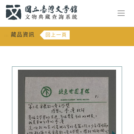
跳到主要內容
:::
藏品資訊
回上一頁
:::