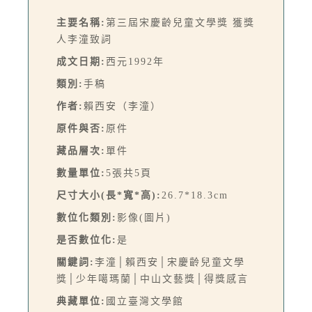
主要名稱:
第三屆宋慶齡兒童文學獎 獲獎
人李潼致詞
成文日期:
西元1992年
類別:
手稿
作者:
賴西安（李潼）
原件與否:
原件
藏品層次:
單件
數量單位:
5張共5頁
尺寸大小(長*寬*高):
26.7*18.3cm
數位化類別:
影像(圖片)
是否數位化:
是
關鍵詞:
李潼│賴西安│宋慶齡兒童文學
獎│少年噶瑪蘭│中山文藝獎│得獎感言
典藏單位:
國立臺灣文學館