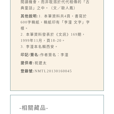
閱讀機會，而非耽溺於代代相傳的「古
典童話」之中。（文／歐人鳳）
其他說明:
1. 本筆資料共4頁，書寫於
600字稿紙，稿紙印有「李潼 文字」字
樣。
2. 本筆資料發表於《文訊》169期，
1999年11月，頁18-20。
3. 李潼本名賴西安。
印記/簽名:
作者簽名：李潼
提供者:
祝建太
登錄號:
NMTL20130160045
-相關藏品-