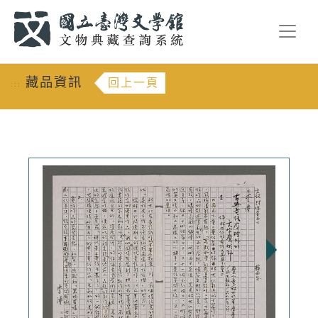
跳到主要內容
:::
藏品資訊
回上一頁
:::