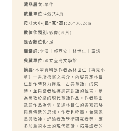
藏品層次:
單件
數量單位:
4張共4頁
尺寸大小(長*寬*高):
26*36.2cm
數位化類別:
影像(圖片)
是否數位化:
是
關鍵詞:
李潼｜賴西安｜林世仁｜童話
典藏單位:
國立臺灣文學館
摘要:
本筆資料是作者為林世仁《再見小
童》一書所撰寫之書介，內容肯定林世
仁創作時努力掙脫「古典童話」的束
縛，並與讀者維持適當對話的位置，是
為寓教於樂的現代童話作品。作者舉出
數篇作品為例，闡述林世仁的書寫策略
與想傳遞的思想。作者也呼籲，台灣家
長與教師、評論者及學術研究者等，應
多加重視本土的現代童話，拓展讀者的