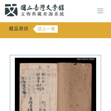
跳到主要內容
:::
藏品資訊
回上一頁
:::