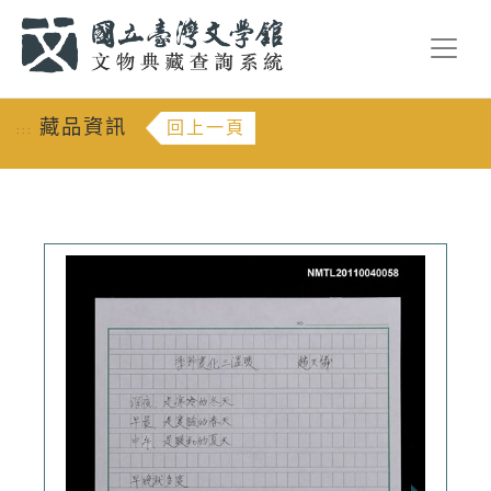
跳到主要內容
:::
藏品資訊
回上一頁
:::