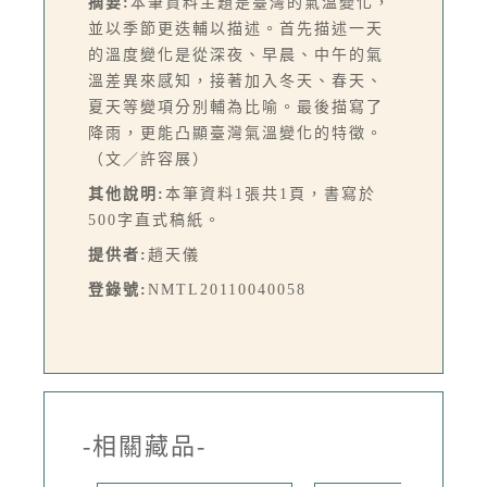
摘要:
本筆資料主題是臺灣的氣溫變化，
並以季節更迭輔以描述。首先描述一天
的溫度變化是從深夜、早晨、中午的氣
溫差異來感知，接著加入冬天、春天、
夏天等變項分別輔為比喻。最後描寫了
降雨，更能凸顯臺灣氣溫變化的特徵。
（文／許容展）
其他說明:
本筆資料1張共1頁，書寫於
500字直式稿紙。
提供者:
趙天儀
登錄號:
NMTL20110040058
-相關藏品-